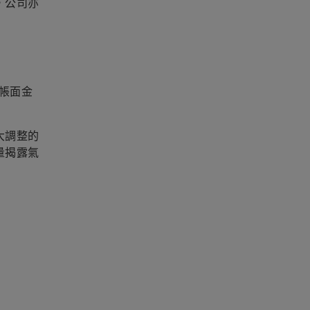
，公司亦
帳面金
大調整的
量揭露氣