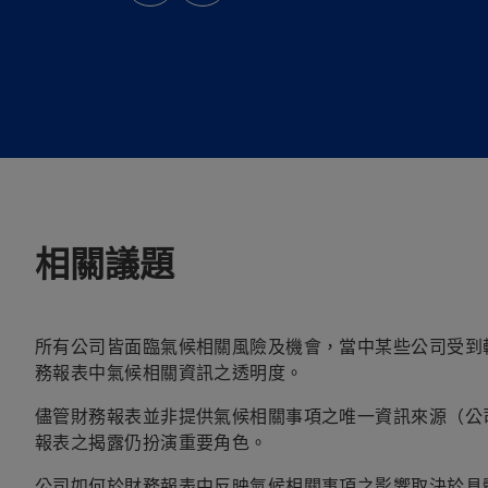
中
中
開
開
啟
啟
相關議題
所有公司皆面臨氣候相關風險及機會，當中某些公司受到
務報表中氣候相關資訊之透明度。
儘管財務報表並非提供氣候相關事項之唯一資訊來源（公
報表之揭露仍扮演重要角色。
公司如何於財務報表中反映氣候相關事項之影響取決於具