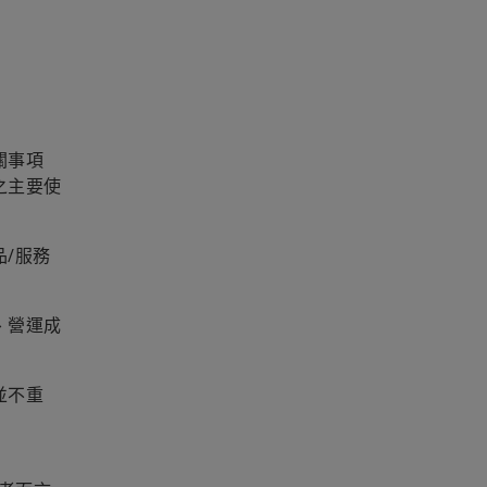
關事項
之主要使
/服務
、營運成
並不重