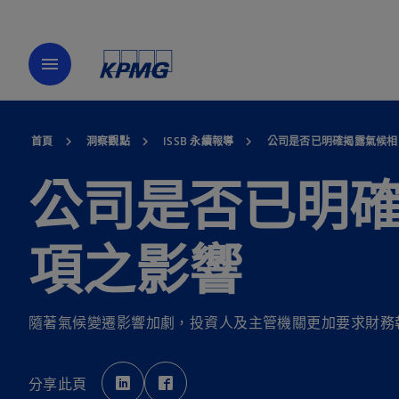
menu
首頁
洞察觀點
ISSB 永續報導
公司是否已明確揭露氣候相
公司是否已明
項之影響
隨著氣候變遷影響加劇，投資人及主管機關更加要求財務
在
在
新
新
分享此頁
標
標
籤
籤