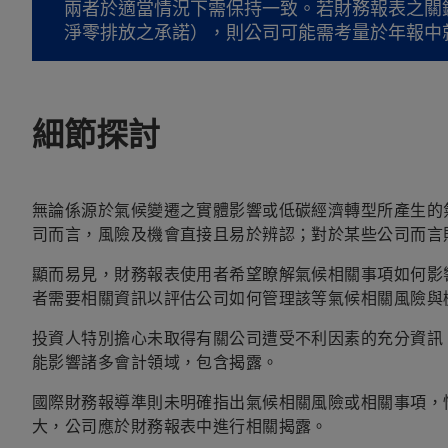
兩者於適當情況下需保持一致。若財務報表之關
淨零排放之承諾），則公司可能需考量於年報中
細節探討
無論係源於氣候變遷之實體影響或低碳經濟轉型所產生的
司而言，風險及機會直接且易於辨認；對於某些公司而言
顯而易見，財務報表使用者希望瞭解氣候相關事項如何影
者需要相關資訊以評估公司如何管理該等氣候相關風險與
投資人特別擔心未取得有關公司遭受不利因素的充分資訊
能影響諸多會計領域，包含揭露。
國際財務報導準則未明確指出氣候相關風險或相關事項，
大，公司應於財務報表中進行相關揭露。