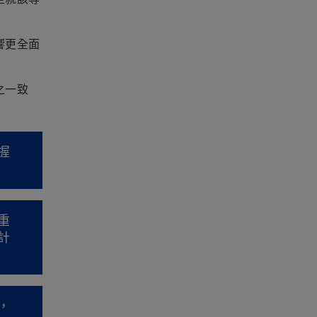
響更全面
之一致
握
重
計
，