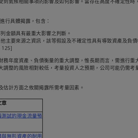
受到氣候相關事項的影響及如何影響。當存在高度不確定性時
應進行具體揭露，包含：
認列金額具有最重大影響之判斷。
其他主要來源之資訊，該等假設及不確定性具有導致資產及負債
125]
財務年度資產、負債衡量的重大調整，惟長期而言，需進行重
大調整的風險相對較低，考量投資人之預期，公司可能仍需考
斷及估計方面之攸關揭露所需考量因素。
文章
損測試的現金流量預
備與無形資產的耐用