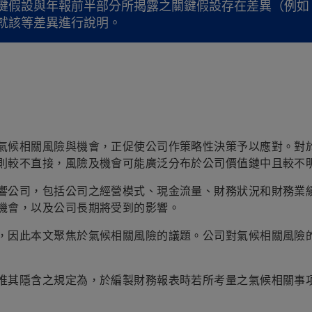
鍵假設與年報前半部分所揭露之關鍵假設存在差異（例如
就該等差異進行說明。
氣候相關風險與機會，正促使公司作策略性決策予以應對。對
則較不直接，風險及機會可能廣泛分布於公司價值鏈中且較不
響公司，包括公司之經營模式、現金流量、財務狀況和財務業
機會，以及公司長期將受到的影響。
，因此本文聚焦於氣候相關風險的議題。公司對氣候相關風險
惟其隱含之規定為，於編製財務報表時若所考量之氣候相關事