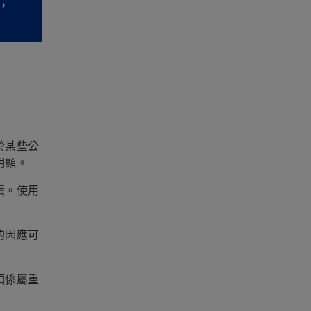
，
於某些公
明顯。
績。使用
的因應可
項係屬重