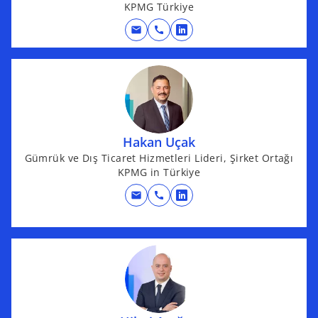
KPMG Türkiye
e
mail
call
w
o
t
p
a
e
b
n
s
i
n
Hakan Uçak
a
Gümrük ve Dış Ticaret Hizmetleri Lideri, Şirket Ortağı
KPMG in Türkiye
n
e
mail
call
o
w
p
t
e
a
n
b
s
i
n