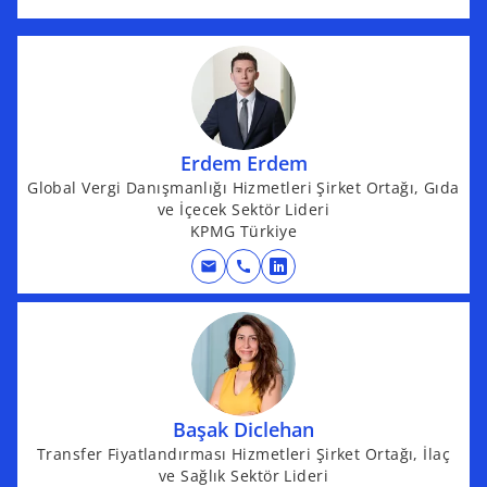
p
a
e
b
n
s
i
n
Erdem Erdem
a
Global Vergi Danışmanlığı Hizmetleri Şirket Ortağı, Gıda
n
ve İçecek Sektör Lideri
e
KPMG Türkiye
w
t
mail
call
o
a
p
b
e
n
s
i
Başak Diclehan
n
Transfer Fiyatlandırması Hizmetleri Şirket Ortağı, İlaç
a
ve Sağlık Sektör Lideri
n