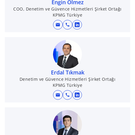
Engin Ölmez
n
COO, Denetim ve Güvence Hizmetleri Şirket Ortağı
a
KPMG Türkiye
n
e
mail
call
o
w
p
t
e
a
n
b
s
i
n
Erdal Tıkmak
a
Denetim ve Güvence Hizmetleri Şirket Ortağı
KPMG Türkiye
n
e
mail
call
o
w
p
t
e
a
n
b
s
i