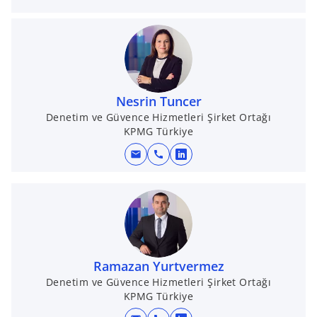
p
t
e
a
n
b
s
i
n
Nesrin Tuncer
a
Denetim ve Güvence Hizmetleri Şirket Ortağı
n
KPMG Türkiye
e
mail
call
w
o
t
p
a
e
b
n
s
i
n
Ramazan Yurtvermez
a
Denetim ve Güvence Hizmetleri Şirket Ortağı
KPMG Türkiye
n
e