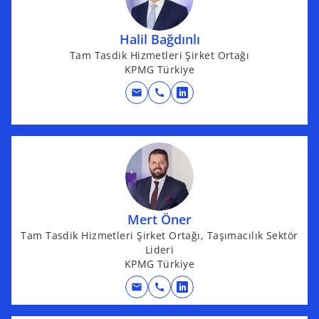
i
n
Halil Bağdınlı
a
Tam Tasdik Hizmetleri Şirket Ortağı
n
KPMG Türkiye
e
mail
call
w
o
t
p
a
e
b
n
s
i
n
Mert Öner
a
Tam Tasdik Hizmetleri Şirket Ortağı, Taşımacılık Sektör
n
Lideri
e
KPMG Türkiye
w
t
mail
call
o
a
p