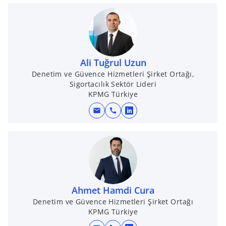
e
n
s
i
n
Ali Tuğrul Uzun
a
Denetim ve Güvence Hizmetleri Şirket Ortağı,
n
Sigortacılık Sektör Lideri
e
KPMG Türkiye
w
t
mail
call
o
a
p
b
e
n
s
i
n
Ahmet Hamdi Cura
a
Denetim ve Güvence Hizmetleri Şirket Ortağı
KPMG Türkiye
n
e