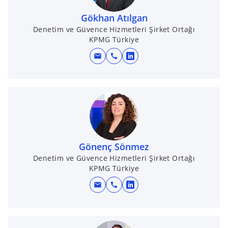
i
Gökhan Atılgan
n
Denetim ve Güvence Hizmetleri Şirket Ortağı
a
KPMG Türkiye
n
e
mail
call
o
w
p
t
e
a
n
b
s
i
n
Gönenç Sönmez
a
Denetim ve Güvence Hizmetleri Şirket Ortağı
n
KPMG Türkiye
e
w
mail
call
o
t
p
a
e
b
n