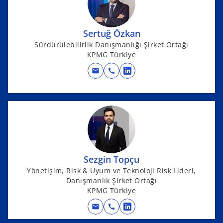
s
i
Sertuğ Özkan
n
Sürdürülebilirlik Danışmanlığı Şirket Ortağı
a
KPMG Türkiye
n
e
mail
call
o
w
p
t
e
a
n
b
s
i
n
Sezgin Topçu
a
Yönetişim, Risk & Uyum ve Teknoloji Risk Lideri,
n
Danışmanlık Şirket Ortağı
e
KPMG Türkiye
w
t
mail
call
o
a