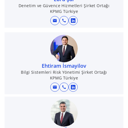
a
Denetim ve Güvence Hizmetleri Şirket Ortağı
KPMG Türkiye
n
e
mail
call
o
w
p
t
e
a
n
b
s
i
n
Ehtiram İsmayilov
a
Bilgi Sistemleri Risk Yönetimi Şirket Ortağı
KPMG Türkiye
n
e
mail
call
o
w
p
t
e
a
n
b
s
i