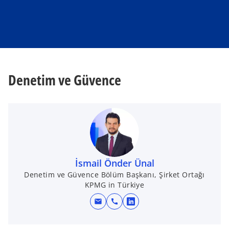
Denetim ve Güvence
İsmail Önder Ünal
Denetim ve Güvence Bölüm Başkanı, Şirket Ortağı
KPMG in Türkiye
mail
call
o
p