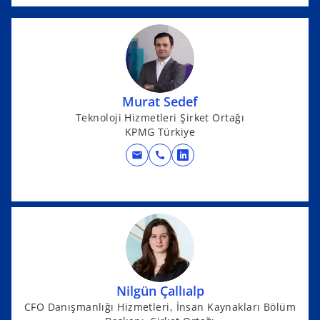
a
e
b
n
s
i
n
Murat Sedef
a
Teknoloji Hizmetleri Şirket Ortağı
n
KPMG Türkiye
e
w
mail
call
o
t
p
a
e
b
n
s
i
n
a
Nilgün Çallıalp
n
CFO Danışmanlığı Hizmetleri, İnsan Kaynakları Bölüm
e