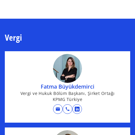
e
w
t
a
b
Vergi
Fatma Büyükdemirci
Vergi ve Hukuk Bölüm Başkanı, Şirket Ortağı
KPMG Türkiye
mail
call
o
p
e
n