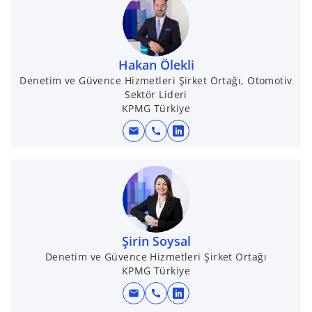
s
i
n
Hakan Ölekli
a
Denetim ve Güvence Hizmetleri Şirket Ortağı, Otomotiv
n
Sektör Lideri
e
KPMG Türkiye
w
t
mail
call
o
a
p
b
e
n
s
i
n
Şirin Soysal
a
Denetim ve Güvence Hizmetleri Şirket Ortağı
KPMG Türkiye
n
e
mail
call
o
w