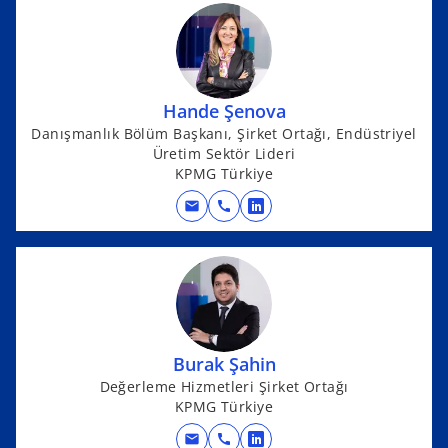
a
n
e
w
Hande Şenova
t
Danışmanlık Bölüm Başkanı, Şirket Ortağı, Endüstriyel
a
Üretim Sektör Lideri
b
KPMG Türkiye
mail
call
o
p
e
n
s
i
n
Burak Şahin
a
Değerleme Hizmetleri Şirket Ortağı
KPMG Türkiye
n
e
mail
call