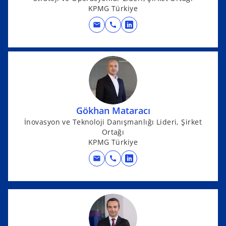
KPMG Türkiye
n
e
mail
call
o
w
p
t
e
a
n
b
s
i
n
Gökhan Mataracı
a
İnovasyon ve Teknoloji Danışmanlığı Lideri, Şirket
n
Ortağı
e
KPMG Türkiye
w
mail
call
t
o
a
p
b
e
n
s
i