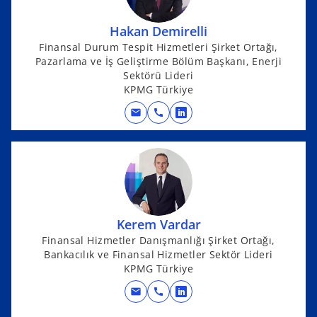
n
Hakan Demirelli
a
Finansal Durum Tespit Hizmetleri Şirket Ortağı,
n
Pazarlama ve İş Geliştirme Bölüm Başkanı, Enerji
e
Sektörü Lideri
w
KPMG Türkiye
t
mail
call
a
o
b
p
e
n
s
i
n
Kerem Vardar
a
Finansal Hizmetler Danışmanlığı Şirket Ortağı,
Bankacılık ve Finansal Hizmetler Sektör Lideri
n
KPMG Türkiye
e
w
mail
call
o
t
p