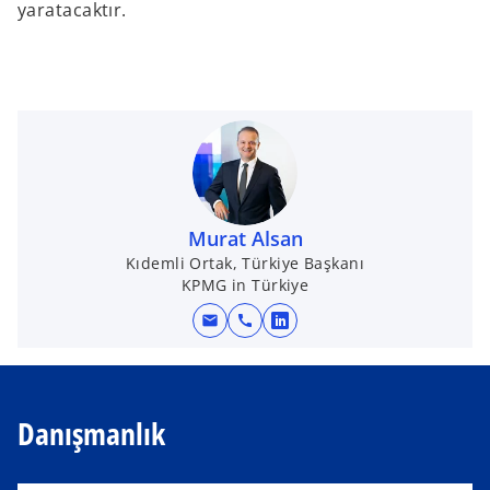
yaratacaktır.
Murat Alsan
Kıdemli Ortak, Türkiye Başkanı
KPMG in Türkiye
mail
call
o
p
e
n
Danışmanlık
s
i
n