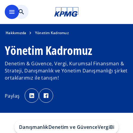
Ana içeriğe geç
menu
search
Hakkımızda
Yönetim Kadromuz
Yönetim Kadromuz
Denetim & Güvence, Vergi, Kurumsal Finansman &
Strateji, Danışmanlık ve Yönetim Danışmanlığı şirket
ortaklarımız ile tanışın!
o
o
p
p
Paylaş
e
e
n
n
s
s
i
i
n
n
a
a
n
n
e
e
w
w
Danışmanlık
Denetim ve Güvence
Vergi
Bize Ulaş
t
t
a
a