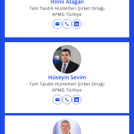
Hilmi Atağan
a
Tam Tasdik Hizmetleri Şirket Ortağı
n
KPMG Türkiye
e
w
mail
call
o
t
p
a
e
b
n
s
i
n
Hüseyin Sevim
a
Tam Tasdik Hizmetleri Şirket Ortağı
n
KPMG Türkiye
e
w
mail
call
o
t
p
a
e
b
n
s