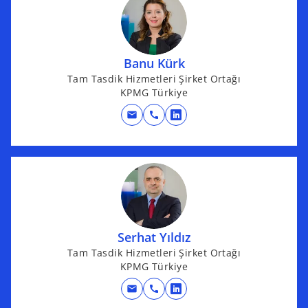
s
i
n
Banu Kürk
a
Tam Tasdik Hizmetleri Şirket Ortağı
n
KPMG Türkiye
e
w
mail
call
o
t
p
a
e
b
n
s
i
n
Serhat Yıldız
a
Tam Tasdik Hizmetleri Şirket Ortağı
n
KPMG Türkiye
e
w
mail
call
o
t