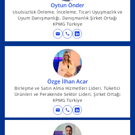
Oytun Önder
a
Usulsüzlük Önleme, İnceleme, Ticari Uyuşmazlık ve
n
Uyum Danışmanlığı, Danışmanlık Şirket Ortağı
e
KPMG Türkiye
w
t
mail
call
o
a
p
b
e
n
s
i
n
Özge İlhan Acar
a
Birleşme ve Satın Alma Hizmetleri Lideri, Tüketici
Ürünleri ve Perakende Sektör Lideri, Şirket Ortağı
n
KPMG Türkiye
e
w
mail
call
o
t
p
a
e
b
n