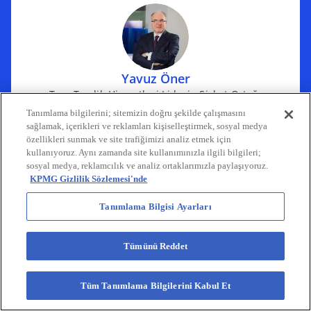
b
e
n
s
i
n
Yavuz Öner
a
Tam Tasdik Hizmetleri Lideri , Şirket Ortağı
KPMG Türkiye
n
Tanımlama bilgilerini; sitemizin doğru şekilde çalışmasını
e
sağlamak, içerikleri ve reklamları kişiselleştirmek, sosyal medya
mail
call
o
özellikleri sunmak ve site trafiğimizi analiz etmek için
w
p
kullanıyoruz. Aynı zamanda site kullanımınızla ilgili bilgileri;
t
sosyal medya, reklamcılık ve analiz ortaklarımızla paylaşıyoruz.
e
a
KPMG Gizlilik Sözlemesi'nde
n
b
s
Tanımlama Bilgisi Ayarları
i
n
Tümünü Reddet
Nazem Öncel
a
Muhasebe ve Mali Müşavirlik Hizmetleri, Şirket Ortağı
n
KPMG Türkiye
e
Tüm Tanımlama Bilgilerini Kabul Et
w
mail
call