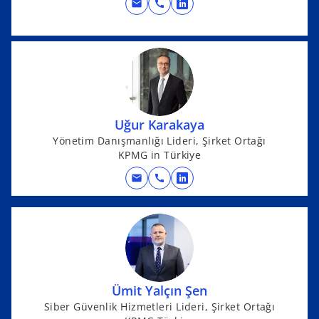
w
mail
call
o
t
p
a
e
b
n
s
i
n
Uğur Karakaya
a
Yönetim Danışmanlığı Lideri, Şirket Ortağı
n
KPMG in Türkiye
e
mail
call
w
o
t
p
a
e
b
n
s
i
n
Ümit Yalçın Şen
a
Siber Güvenlik Hizmetleri Lideri, Şirket Ortağı