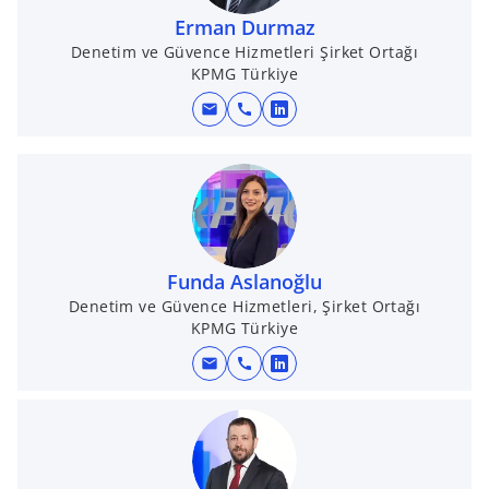
n
Erman Durmaz
a
Denetim ve Güvence Hizmetleri Şirket Ortağı
KPMG Türkiye
n
e
mail
call
o
w
p
t
e
a
n
b
s
i
n
Funda Aslanoğlu
a
Denetim ve Güvence Hizmetleri, Şirket Ortağı
KPMG Türkiye
n
e
mail
call
o
w
p
t
e
a
n
b
s