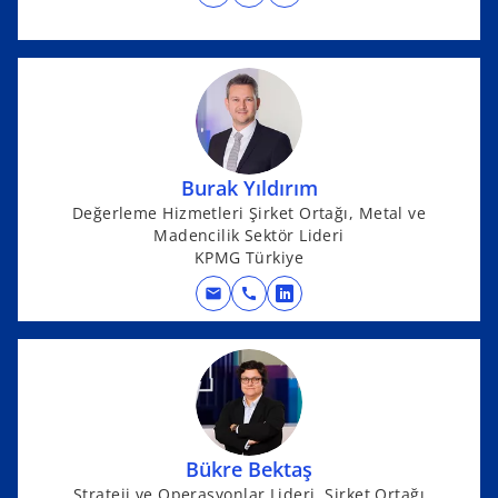
o
w
p
t
e
a
n
b
s
i
n
Burak Yıldırım
a
Değerleme Hizmetleri Şirket Ortağı, Metal ve
n
Madencilik Sektör Lideri
e
KPMG Türkiye
w
t
mail
call
o
a
p
b
e
n
s
i
n
Bükre Bektaş
a
Strateji ve Operasyonlar Lideri, Şirket Ortağı