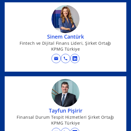
p
b
e
n
s
i
n
Sinem Cantürk
a
Fintech ve Dijital Finans Lideri, Şirket Ortağı
KPMG Türkiye
n
e
mail
call
o
w
p
t
e
a
n
b
s
i
n
Tayfun Pişirir
a
Finansal Durum Tespit Hizmetleri Şirket Ortağı
n
KPMG Türkiye
e