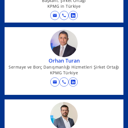
Başkanı, Şirket Ortağı
w
KPMG in Türkiye
t
mail
call
o
a
p
b
e
n
s
i
n
Orhan Turan
a
Sermaye ve Borç Danışmanlığı Hizmetleri Şirket Ortağı
KPMG Türkiye
n
e
mail
call
o
w
p
t
e
a
n
b
s
i
n