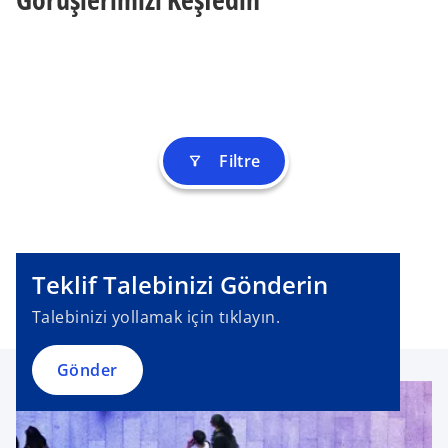
Filtre
filter_alt
Teklif Talebinizi Gönderin
Talebinizi yollamak için tıklayın.
Gönder