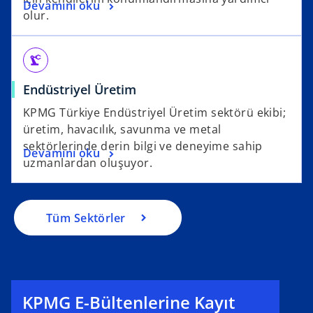
Devamını oku
olur.
precision_manufacturing
Endüstriyel Üretim
KPMG Türkiye Endüstriyel Üretim sektörü ekibi;
üretim, havacılık, savunma ve metal
sektörlerinde derin bilgi ve deneyime sahip
Devamını oku
uzmanlardan oluşuyor.
Tüm Sektörler
KPMG E-Bültenlerine Kayıt