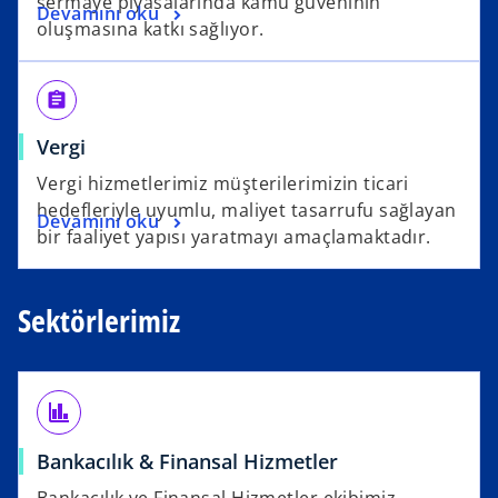
sermaye piyasalarında kamu güveninin
Devamını oku
oluşmasına katkı sağlıyor.
assignment
Vergi
Vergi hizmetlerimiz müşterilerimizin ticari
hedefleriyle uyumlu, maliyet tasarrufu sağlayan
Devamını oku
bir faaliyet yapısı yaratmayı amaçlamaktadır.
Sektörlerimiz
finance
Bankacılık & Finansal Hizmetler
Bankacılık ve Finansal Hizmetler ekibimiz,