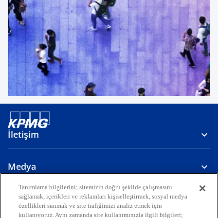
İletişim
Medya
Tanımlama bilgilerini; sitemizin doğru şekilde çalışmasını
sağlamak, içerikleri ve reklamları kişiselleştirmek, sosyal medya
Hakkımızda
özellikleri sunmak ve site trafiğimizi analiz etmek için
kullanıyoruz. Aynı zamanda site kullanımınızla ilgili bilgileri;