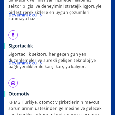
sektör bilgisi ve deneyimini stratejik içgörüyle
birleştirerek sizlere en uygun çözümleri
Devamını oku
sunmaya hazır.
hourglass_top
Sigortacılık
Sigortacılık sektörü her geçen gün yeni
düzenlemeler ve sürekli gelişen teknolojiye
Devamını oku
bağlı yenilikler ile karşı karşıya kalıyor.
directions_car
Otomotiv
KPMG Türkiye, otomotiv şirketlerinin mevcut
sorunlarının üstesinden gelmesine ve gelecek
için kendilerini konumlandırmasına yardımcı