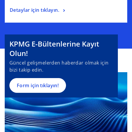
Detaylar için tıklayın.
o
KPMG E-Bültenlerine Kayıt
p
e
Olun!
n
Güncel gelişmelerden haberdar olmak için
s
bizi takip edin.
i
n
a
Form için tıklayın!
n
e
w
t
a
b