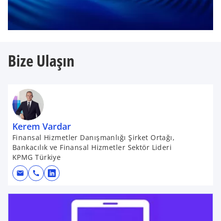
Bize Ulaşın
Kerem Vardar
Finansal Hizmetler Danışmanlığı Şirket Ortağı,
Bankacılık ve Finansal Hizmetler Sektör Lideri
KPMG Türkiye
mail
call
o
p
e
n