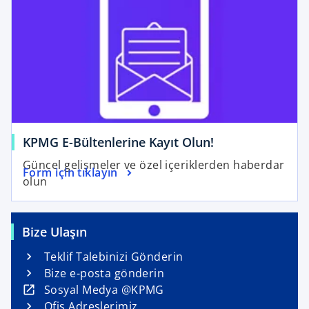
s
i
n
a
n
e
w
t
a
KPMG E-Bültenlerine Kayıt Olun!
b
Güncel gelişmeler ve özel içeriklerden haberdar
Form için tıklayın
olun
Bize Ulaşın
Teklif Talebinizi Gönderin
Bize e-posta gönderin
o
Sosyal Medya @KPMG
p
Ofis Adreslerimiz