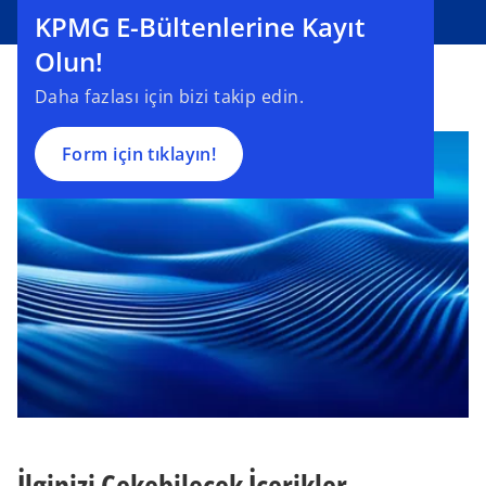
KPMG E-Bültenlerine Kayıt
e
n
Olun!
s
Daha fazlası için bizi takip edin.
i
n
a
Form için tıklayın!
n
e
w
t
a
b
İlginizi Çekebilecek İçerikler