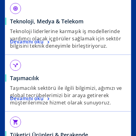
memory
Teknoloji, Medya & Telekom
Teknoloji liderlerine karmaşık iş modellerinde
yardımcı olacak içgörüler sağlamak için sektör
Devamını oku
bilgisini teknik deneyimle birleştiriyoruz.
airline_stops
Taşımacılık
Taşımacılık sektörü ile ilgili bilgimizi, ağımızı ve
global tecrübelerimizi bir araya getirerek
Devamını oku
müşterilerimize hizmet olarak sunuyoruz.
local_grocery_store
Tüketici Ürünleri & Perakende