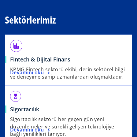
Sektörlerimiz
finance
Fintech & Dijital Finans
KPMG Fintech sektörü ekibi, derin sektörel bilgi
Devamını oku
ve deneyime sahip uzmanlardan oluşmaktadır.
hourglass_top
Sigortacılık
Sigortacılık sektörü her geçen gün yeni
düzenlemeler ve sürekli gelişen teknolojiye
Devamını oku
bağlı yenilikleri tanıyor.