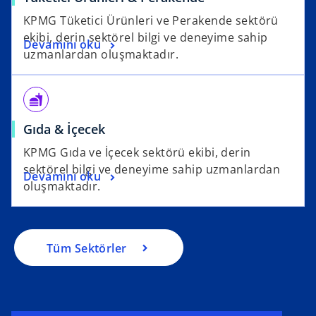
KPMG Tüketici Ürünleri ve Perakende sektörü
ekibi, derin sektörel bilgi ve deneyime sahip
Devamını oku
uzmanlardan oluşmaktadır.
fastfood
Gıda & İçecek
KPMG Gıda ve İçecek sektörü ekibi, derin
sektörel bilgi ve deneyime sahip uzmanlardan
Devamını oku
oluşmaktadır.
Tüm Sektörler
o
p