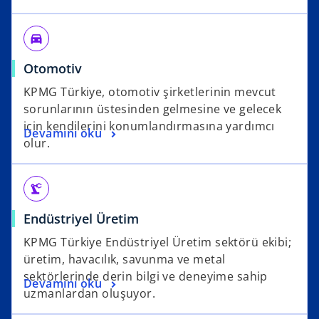
directions_car_filled
Otomotiv
KPMG Türkiye, otomotiv şirketlerinin mevcut
sorunlarının üstesinden gelmesine ve gelecek
için kendilerini konumlandırmasına yardımcı
Devamını oku
olur.
precision_manufacturing
Endüstriyel Üretim
KPMG Türkiye Endüstriyel Üretim sektörü ekibi;
üretim, havacılık, savunma ve metal
sektörlerinde derin bilgi ve deneyime sahip
Devamını oku
uzmanlardan oluşuyor.