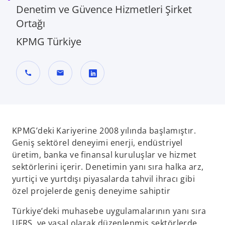
Denetim ve Güvence Hizmetleri Şirket
Ortağı
KPMG Türkiye
call
mail
o
p
e
n
KPMG’deki Kariyerine 2008 yılında başlamıştır.
s
Geniş sektörel deneyimi enerji, endüstriyel
i
üretim, banka ve finansal kuruluşlar ve hizmet
n
sektörlerini içerir. Denetimin yanı sıra halka arz,
a
yurtiçi ve yurtdışı piyasalarda tahvil ihracı gibi
n
özel projelerde geniş deneyime sahiptir
e
Türkiye’deki muhasebe uygulamalarının yanı sıra
w
UFRS ve yasal olarak düzenlenmiş sektörlerde