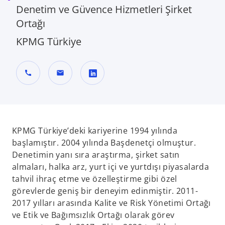
Denetim ve Güvence Hizmetleri Şirket
Ortağı
KPMG Türkiye
call
mail
o
p
e
n
KPMG Türkiye’deki kariyerine 1994 yılında
s
başlamıştır. 2004 yılında Başdenetçi olmuştur.
i
Denetimin yanı sıra araştırma, şirket satın
n
almaları, halka arz, yurt içi ve yurtdışı piyasalarda
a
tahvil ihraç etme ve özelleştirme gibi özel
n
görevlerde geniş bir deneyim edinmiştir. 2011-
e
2017 yılları arasında Kalite ve Risk Yönetimi Ortağı
w
ve Etik ve Bağımsızlık Ortağı olarak görev