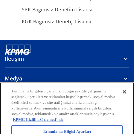
SPK Bağımsız Denetim Lisansı
KGK Bağımsız Denetçi Lisansı
İletişim
Medya
Tanımlama bilgilerini; sitemizin doğru şekilde çalışmasını
Hakkımızda
sağlamak, içerikleri ve reklamları kişiselleştirmek, sosyal medya
özellikleri sunmak ve site trafiğimizi analiz etmek için
kullanıyoruz. Aynı zamanda site kullanımınızla ilgili bilgileri;
o
o
o
o
o
sosyal medya, reklamcılık ve analiz ortaklarımızla paylaşıyoruz.
p
p
p
p
p
KPMG Gizlilik Sözlemesi'nde
Yasal
e
Gizlilik
e
Erişilebilirlik
e
Yardım
e
e
n
n
n
n
n
Tanımlama Bilgisi Ayarları