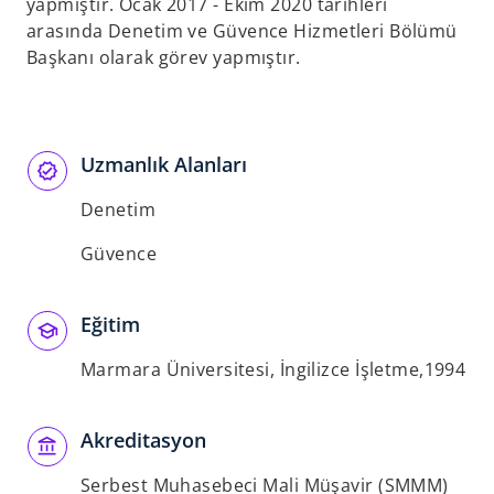
t
yapmıştır. Ocak 2017 - Ekim 2020 tarihleri
a
arasında Denetim ve Güvence Hizmetleri Bölümü
b
Başkanı olarak görev yapmıştır.
Uzmanlık Alanları
Denetim
Güvence
Eğitim
Marmara Üniversitesi, İngilizce İşletme,1994
Akreditasyon
Serbest Muhasebeci Mali Müşavir (SMMM)