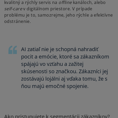
kvalitný a rýchly servis na
offline
kanáloch, alebo
self-care
v digitálnom priestore. V prípade
problému je to, samozrejme, jeho rýchle a efektívne
odstránenie.
AI zatiaľ nie je schopná nahradiť
pocit a emócie, ktoré sa zákazníkom
spájajú vo vzťahu a zažitej
skúsenosti so značkou. Zákazníci jej
zostávajú lojálni aj vďaka tomu, že s
ňou majú emočné spojenie.
Ako pristupujete k segmentácii zákazníkov?