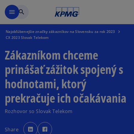
Preskočiť na hlavný obsah
menu
search
Najobľúbenejšie značky zákazníkov na Slovensku za rok 2023
CX 2023 Slovak Telekom
Zákazníkom chceme
prinášať zážitok spojený s
hodnotami, ktorý
prekračuje ich očakávania
Rozhovor so Slovak Telekom
o
o
p
p
Share
e
e