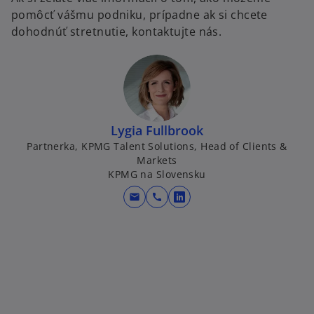
pomôcť vášmu podniku, prípadne ak si chcete
dohodnúť stretnutie, kontaktujte nás.
Lygia Fullbrook
Partnerka, KPMG Talent Solutions, Head of Clients &
Markets
KPMG na Slovensku
mail
call
o
p
e
n
s
i
n