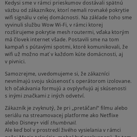
Kedysi sme v rámci prieskumov dostávali spätnú
väzbu od zákazníkov, ktorí nemali rovnaké pokrytie
wifi signálu v celej domácnosti. Na základe toho sme
vyvinuli službu Wow Wi-Fi, v rámci ktorej
rozširujeme pokrytie mesh routermi, vďaka ktorým
má človek internet všade. Postavili sme na tom
kampaň s pútavými spotmi, ktoré komunikovali, že
wifi už možno mať v každom kúte domácnosti, aj
v pivnici.
Samozrejme, uvedomujeme si, že zákazníci
nevnímajú svoju skúsenosť s operátorom izolovane.
Ich očakávania formujú a ovplyvňujú aj skúsenosti
s inými značkami z iných odvetví.
Zákazník je zvyknutý, že pri „pretáčaní“ filmu alebo
seriálu na streamovacej platforme ako Netflixe
alebo Disney+ vidí
thumbnail
.
Ale keď bol v prostredí živého vysielania v rámci