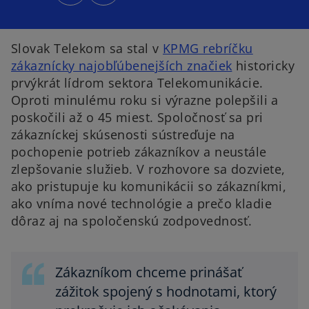
n
n
s
s
i
i
n
n
a
a
n
n
Slovak Telekom sa stal v
KPMG rebríčku
e
e
w
w
zákaznícky najobľúbenejších značiek
historicky
t
t
a
a
prvýkrát lídrom sektora Telekomunikácie.
b
b
Oproti minulému roku si výrazne polepšili a
poskočili až o 45 miest. Spoločnosť sa pri
zákazníckej skúsenosti sústreďuje na
pochopenie potrieb zákazníkov a neustále
zlepšovanie služieb. V rozhovore sa dozviete,
ako pristupuje ku komunikácii so zákazníkmi,
ako vníma nové technológie a prečo kladie
dôraz aj na spoločenskú zodpovednosť.
Zákazníkom chceme prinášať
zážitok spojený s hodnotami, ktorý