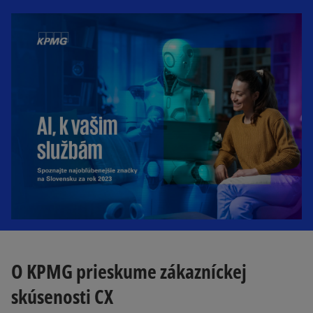
e
w
t
a
b
O KPMG prieskume zákazníckej
skúsenosti CX