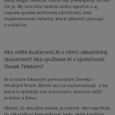
našej Magio televízie, mohol byť prekvapený, že tam
nie je. My sme túto spätnú väzbu vypočuli a aj
napriek vysokej technickej náročnosti, sme
implementovali riešenie, ktoré zákazníci poznajú
a uvítali ho.
Ako vidíte budúcnosť AI v rámci zákazníckej
skúsenosti? Ako využívate AI v spoločnosti
Slovak Telekom?
AI sa stane šikovným pomocníkom človeka i
mnohých firiem. Bežné veci sa zautomatizujú a tie,
ktoré si vyžadujú viac pozornosti, dostanú väčší
priestor a fokus.
Všetko, čo aktuálne máme, je interné. Ako napríklad,
čo zákazníkovi komunikovať, kedy, akým kanálom,