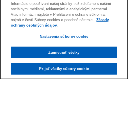
Informácie o používaní našej stránky tiež zdieľame s našimi
sociálnymi médiami, reklamnými a analytickými partnermi.
Viac informácií nájdete v Prehlásení o ochrane súkromia,
najmä v časti Súbory cookies a podobné nástroje.
Zásady
ochrany osobných údajov.
Nastavenia súborov cookie
Zamietnuť všetky
Prijať všetky súbory cookie
CX rozhovor
Najlepšie je ponúkať rovnaký prístup a
jednoduché produkty, ktoré sú prístupné
pre všetkých bez ohľadu na vek
Rozhovor s Janom Bláhom, obchodným
Prečítať viac
riaditeľom a členom predstavenstva, Fio banka