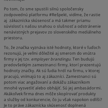
Po tom, čo sme spustili silnú spoločensky
zodpovednú platformu #Rešpekt, vidíme, že rastie
aj zákaznícka skúsenosť a má takmer priamu
súvislosť s našou snahou o slušnosť a odstránenie
nenávistných prejavov zo slovenského mediálneho
priestoru.
To, že značka vyznáva isté hodnoty, ktoré v ľuďoch
rezonujú, je veľmi dôležité aj smerom do vnútra
firmy v jej tzv.
employer brandingu
. Ten budujú
predovšetkým zamestnanci firmy, ktorí prezentujú
hodnoty značky. Ak sú ľudia hrdí na firmu, v ktorej
pracujú, vnímajú to aj zákazníci. Zamestnanci sú
potom viac angažovaní a dokážu zákazníkom
mnohé vysvetliť alebo obhájiť. Sú jej ambasádormi.
Akákoľvek firma dnes môže skopírovať produkty
a služby od konkurencie, čo ju však napokon odlíši?
Je to práve zákaznícka skúsenosť doplnená