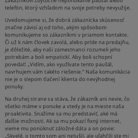
Zákazníkovi zbytočne neponúkame paušál alebo
telefón, ktorý vzhľadom na svoje potreby nevyužije.
Uvedomujeme si, že dobrá zákaznícka skúsenosť
značne závisí aj od toho, akým spôsobom
komunikujeme so zákazníkmi v priamom kontakte.
Či už k nám človek zavolá, alebo príde na predajňu,
je dôležité, aby naši zamestnanci rozumeli jeho
potrebám a boli empatickí. Aby boli schopní
povedať: „Vidím, ako využívate tento paušál,
navrhujem vám takéto riešenie.“ Naša komunikácia
nie je o slepom tlačení klienta do nevýhodnej
ponuky.
Na druhej strane sa stáva, že zákazník ani nevie, čo
všetko máme v ponuke a vtedy je na mieste naša
proaktivita. Snažíme sa mu predstaviť, aké má
ďalšie možnosti. Ak sa mu pokazí fixný internet,
vieme mu ponúknuť záložné dáta a on povie:
„Skvelé, o tomto som ani netušil, ale uľahčili ste mi