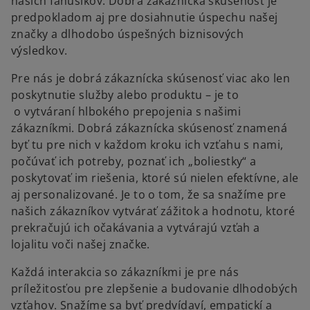
našich fanúšikov. Dobrá zákaznícka skúsenosť je
predpokladom aj pre dosiahnutie úspechu našej
značky a dlhodobo úspešných biznisových
výsledkov.
Pre nás je dobrá zákaznícka skúsenosť viac ako len
poskytnutie služby alebo produktu – je to
o vytváraní hlbokého prepojenia s našimi
zákazníkmi. Dobrá zákaznícka skúsenosť znamená
byť tu pre nich v každom kroku ich vzťahu s nami,
počúvať ich potreby, poznať ich „boliestky“ a
poskytovať im riešenia, ktoré sú nielen efektívne, ale
aj personalizované. Je to o tom, že sa snažíme pre
našich zákazníkov vytvárať zážitok a hodnotu, ktoré
prekračujú ich očakávania a vytvárajú vzťah a
lojalitu voči našej značke.
Každá interakcia so zákazníkmi je pre nás
príležitosťou pre zlepšenie a budovanie dlhodobých
vzťahov. Snažíme sa byť predvídaví, empatickí a