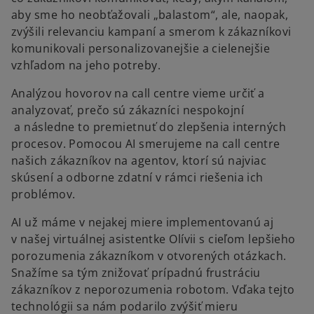
aby sme ho neobťažovali „balastom“, ale, naopak,
zvýšili relevanciu kampaní a smerom k zákazníkovi
komunikovali personalizovanejšie a cielenejšie
vzhľadom na jeho potreby.
Analýzou hovorov na call centre vieme určiť a
analyzovať, prečo sú zákazníci nespokojní
a následne to premietnuť do zlepšenia interných
procesov. Pomocou AI smerujeme na call centre
našich zákazníkov na agentov, ktorí sú najviac
skúsení a odborne zdatní v rámci riešenia ich
problémov.
AI už máme v nejakej miere implementovanú aj
v našej virtuálnej asistentke Olívii s cieľom lepšieho
porozumenia zákazníkom v otvorených otázkach.
Snažíme sa tým znižovať prípadnú frustráciu
zákazníkov z neporozumenia robotom. Vďaka tejto
technológii sa nám podarilo zvýšiť mieru