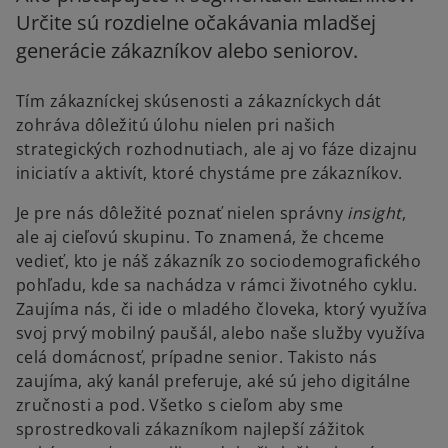
Určite sú rozdielne očakávania mladšej
generácie zákazníkov alebo seniorov.
Tím zákazníckej skúsenosti a zákazníckych dát
zohráva dôležitú úlohu nielen pri našich
strategických rozhodnutiach, ale aj vo fáze dizajnu
iniciatív a aktivít, ktoré chystáme pre zákazníkov.
Je pre nás dôležité poznať nielen správny
insight
,
ale aj cieľovú skupinu. To znamená, že chceme
vedieť, kto je náš zákazník zo sociodemografického
pohľadu, kde sa nachádza v rámci životného cyklu.
Zaujíma nás, či ide o mladého človeka, ktorý využíva
svoj prvý mobilný paušál, alebo naše služby využíva
celá domácnosť, prípadne senior. Takisto nás
zaujíma, aký kanál preferuje, aké sú jeho digitálne
zručnosti a pod. Všetko s cieľom aby sme
sprostredkovali zákazníkom najlepší zážitok