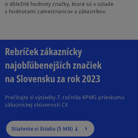
o dôležité hodnoty značky, ktoré sú v súlade
s hodnotami zamestnancov a zákazníkov.
Rebríček zákaznícky
najobľúbenejších značiek
na Slovensku za rok 2023
o
p
e
Prečítajte si výsledky 7. ročníka KPMG prieskumu
n
zákazníckej skúsenosti CX
s
i
n
a
Stiahnite si štúdiu (5 MB) ⤓
n