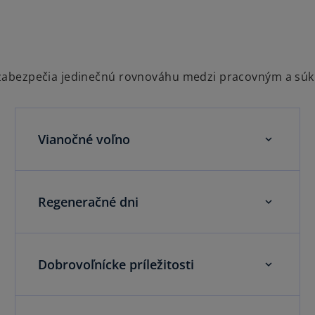
ti zabezpečia jedinečnú rovnováhu medzi pracovným a s
Vianočné voľno
Regeneračné dni
Dobrovoľnícke príležitosti