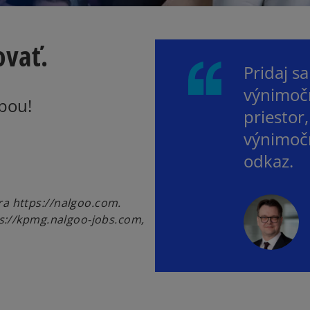
ovať.
Pridaj s
výnimoč
bou!
priestor
výnimočn
odkaz.
a https://nalgoo.com.
ps://kpmg.nalgoo-jobs.com,