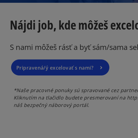
o
Nájdi job, kde môžeš excel
p
e
n
s
S nami môžeš rásť a byť sám/sama se
i
n
a
Pripravená/ý excelovať s nami?
n
e
w
*Naše pracovné ponuky sú spravované cez partner
t
Kliknutím na tlačidlo budete presmerovaní na htt
a
náš bezpečný náborový portál.
b