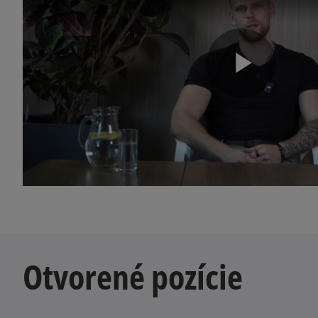
P
l
a
Otvorené pozície
y