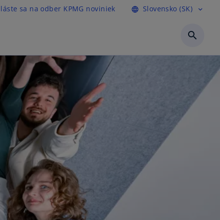
hláste sa na odber KPMG noviniek
Slovensko (SK)
language
expand_more
search