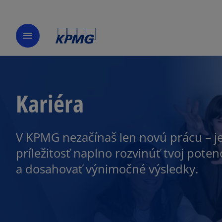
menu
Kariéra
V KPMG nezačínaš len novú prácu – je
príležitosť naplno rozvinúť tvoj potenc
a dosahovať výnimočné výsledky.