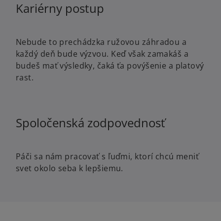
Kariérny postup
Nebude to prechádzka ružovou záhradou a
každý deň bude výzvou. Keď však zamakáš a
budeš mať výsledky, čaká ťa povýšenie a platový
rast.
Spoločenská zodpovednosť
Páči sa nám pracovať s ľuďmi, ktorí chcú meniť
svet okolo seba k lepšiemu.