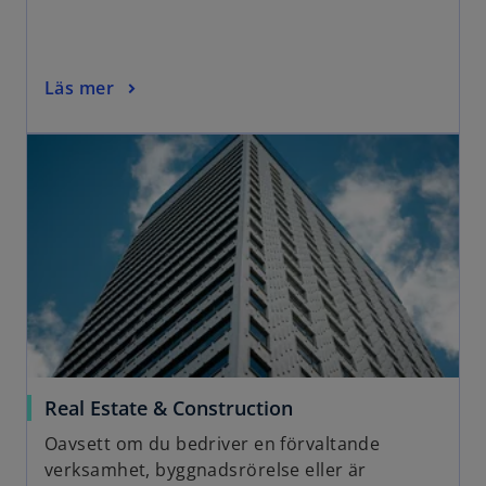
n
a
n
o
Läs mer
e
p
w
opens in a new tab
e
t
n
a
s
b
i
n
a
n
e
w
t
a
o
Real Estate & Construction
b
p
Oavsett om du bedriver en förvaltande
e
verksamhet, byggnadsrörelse eller är
n