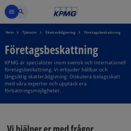
Skip to navigation
menu
search
Hem
Tjänster
Skatterådgivning
Företagsbeskattning
Företagsbeskattning
KPMG är specialister inom svensk och internationell
företagsbeskattning. Vi erbjuder hållbar och
långsiktig skatterådgivning. Diskutera bolagsskatt
med våra experter och upptäck era
förbättringsmöjligheter.
Vi hjälper er med frågor