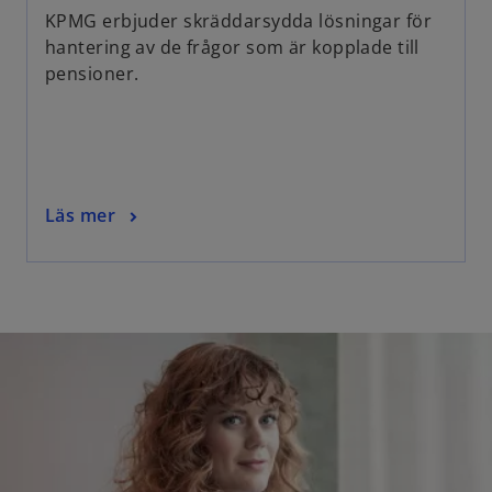
b
p
KPMG erbjuder skräddarsydda lösningar för
e
hantering av de frågor som är kopplade till
n
pensioner.
s
i
n
a
n
o
Läs mer
e
p
w
e
t
n
a
s
b
i
n
a
n
e
w