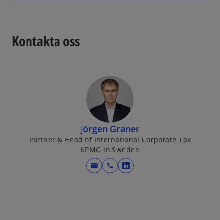
Kontakta oss
Jörgen Graner
Partner & Head of International Corporate Tax
KPMG in Sweden
mail
call
o
p
e
n
s