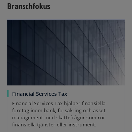
Branschfokus
i
n
opens in a new tab
a
n
e
w
t
a
b
o
Financial Services Tax
p
Financial Services Tax hjälper finansiella
e
företag inom bank, försäkring och asset
n
management med skattefrågor som rör
s
finansiella tjänster eller instrument.
i