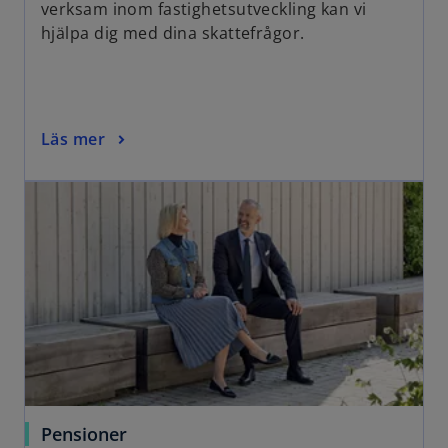
verksam inom fastighetsutveckling kan vi
s
hjälpa dig med dina skattefrågor.
i
n
a
n
o
Läs mer
e
p
w
opens in a new tab
e
t
n
a
s
b
i
n
a
n
e
w
t
a
o
Pensioner