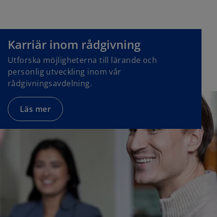
s
i
o
n
p
Karriär inom rådgivning
a
e
n
Utforska möjligheterna till lärande och
n
e
personlig utveckling inom vår
s
w
rådgivningsavdelning.
i
t
n
a
a
Läs mer
b
n
e
w
t
a
b