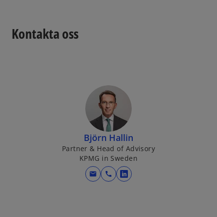
n
a
s
b
Kontakta oss
i
n
a
n
e
w
t
a
b
Björn Hallin
Partner & Head of Advisory
KPMG in Sweden
mail
call
o
p
e
n