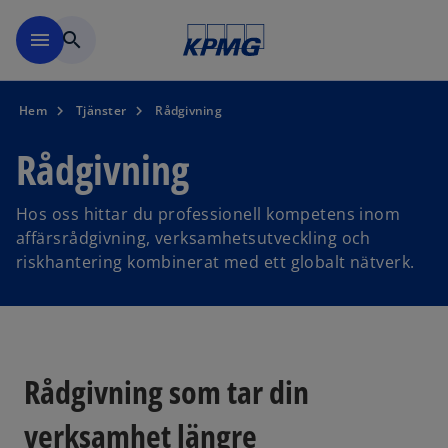
Skip to navigation
menu
search
Hem
Tjänster
Rådgivning
Rådgivning
Hos oss hittar du professionell kompetens inom
affärsrådgivning, verksamhetsutveckling och
riskhantering kombinerat med ett globalt nätverk.
Rådgivning som tar din
verksamhet längre