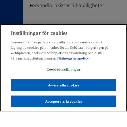
Förvandla insikter till möjligheter.
Inställningar för cookies
Offertförfrågan
Genom att klicka på "acceptera alla cookies" samtycker du till
lagring av cookies på din enhet för att förbättra navigeringen på
webbplatsen, analysera webbplatsens användning och bistå i
våra marknadsföringsinsatser.
Nätintegritetspolicy
Kontakt
Cookie-inställningar
Avvisa alla cookies
Press
Acceptera alla cookies
Om KPMG Sverige
o
o
o
p
p
p