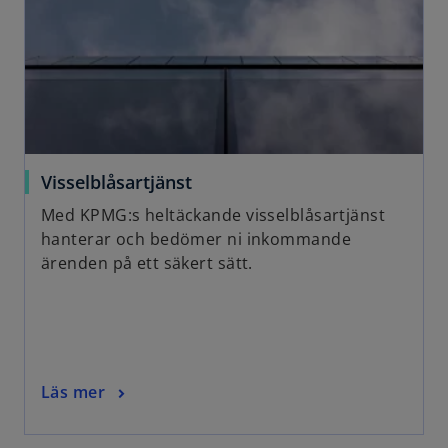
o
Visselblåsartjänst
p
Med KPMG:s heltäckande visselblåsartjänst
e
hanterar och bedömer ni inkommande
n
ärenden på ett säkert sätt.
s
i
n
a
n
o
Läs mer
e
p
w
e
t