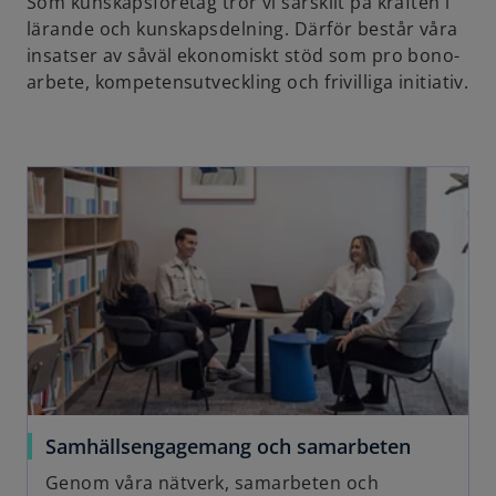
Som kunskapsföretag tror vi särskilt på kraften i
lärande och kunskapsdelning. Därför består våra
insatser av såväl ekonomiskt stöd som pro bono-
arbete, kompetensutveckling och frivilliga initiativ.
opens in a new tab
o
Samhällsengagemang och samarbeten
p
Genom våra nätverk, samarbeten och