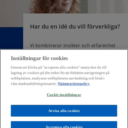
Har du en idé du vill förverkliga?
Vi kombinerar insikter och erfarenhet
för att hjälpa våra kunder att bygga
Inställningar för cookies
förtroende, skapa transparens och
möta utmaningar som skapar nya
Genom att klicka på "acceptera alla cookies" samtycker du till
lösningar.
lagring av cookies på din enhet för att förbättra navigeringen på
webbplatsen, analysera webbplatsens användning och bistå i
Förvandla insikter till möjligheter.
våra marknadsföringsinsatser.
Nätintegritetspolicy
Cookie-inställningar
Avvisa alla cookies
Offertförfrågan
Acceptera alla cookies