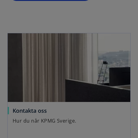
b
e
w
t
a
b
Kontakta oss
Hur du når KPMG Sverige.