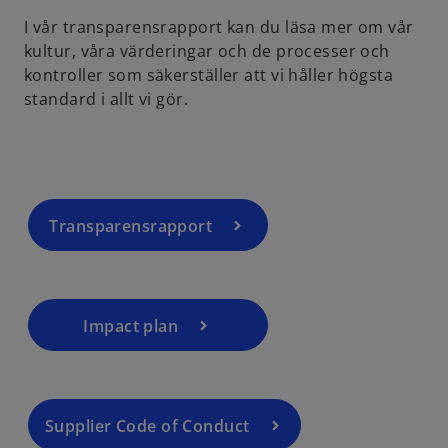
I vår transparensrapport kan du läsa mer om vår
kultur, våra värderingar och de processer och
o
kontroller som säkerställer att vi håller högsta
p
standard i allt vi gör.
e
n
s
o
i
p
n
e
a
Transparensrapport
n
n
s
o
e
i
p
w
n
e
t
a
Impact plan
n
a
n
s
b
e
i
w
n
t
a
Supplier Code of Conduct
a
n