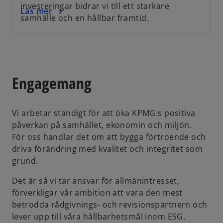
e
investeringar bidrar vi till ett starkare
o
Läs mer
n
samhälle och en hållbar framtid.
p
s
e
i
n
n
s
a
i
n
Engagemang
n
e
a
w
n
t
Vi arbetar ständigt för att öka KPMG:s positiva
e
a
påverkan på samhället, ekonomin och miljön.
w
b
För oss handlar det om att bygga förtroende och
t
driva förändring med kvalitet och integritet som
a
grund.
b
Det är så vi tar ansvar för allmänintresset,
förverkligar vår ambition att vara den mest
betrodda rådgivnings- och revisionspartnern och
lever upp till våra hållbarhetsmål inom ESG.