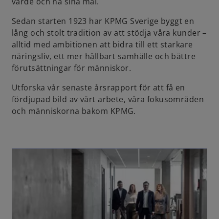
värde och nå sina mål.
Sedan starten 1923 har KPMG Sverige byggt en
i
lång och stolt tradition av att stödja våra kunder –
alltid med ambitionen att bidra till ett starkare
näringsliv, ett mer hållbart samhälle och bättre
förutsättningar för människor.
d
Utforska vår senaste årsrapport för att få en
fördjupad bild av vårt arbete, våra fokusområden
och människorna bakom KPMG.
e
o