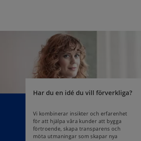
e
w
t
a
b
Har du en idé du vill förverkliga?
Vi kombinerar insikter och erfarenhet
för att hjälpa våra kunder att bygga
förtroende, skapa transparens och
möta utmaningar som skapar nya