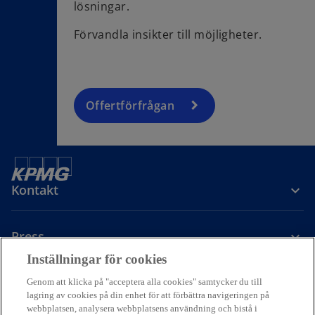
lösningar.
Förvandla insikter till möjligheter.
Offertförfrågan
Kontakt
Press
Inställningar för cookies
Om KPMG Sverige
Genom att klicka på "acceptera alla cookies" samtycker du till
lagring av cookies på din enhet för att förbättra navigeringen på
webbplatsen, analysera webbplatsens användning och bistå i
o
o
o