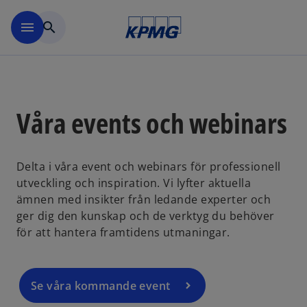
Skip to navigation
menu
search
Våra events och webinars
Delta i våra event och webinars för professionell
o
utveckling och inspiration. Vi lyfter aktuella
p
ämnen med insikter från ledande experter och
e
ger dig den kunskap och de verktyg du behöver
n
för att hantera framtidens utmaningar.
s
i
n
a
Se våra kommande event
n