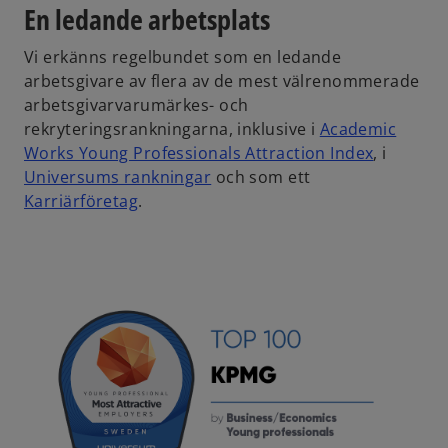
i
En ledande arbetsplats
n
a
Vi erkänns regelbundet som en ledande
n
arbetsgivare av flera av de mest välrenommerade
e
arbetsgivarvarumärkes- och
w
rekryteringsrankningarna, inklusive i
Academic
t
o
Works Young Professionals Attraction Index
, i
a
o
p
Universums rankningar
och som ett
b
o
p
e
Karriärföretag
.
p
e
n
e
n
s
n
s
i
s
i
n
i
n
a
n
a
n
a
n
e
n
e
w
e
w
t
w
t
a