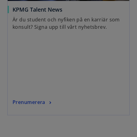
o
KPMG Talent News
p
Är du student och nyfiken på en karriär som
e
konsult? Signa upp till vårt nyhetsbrev.
n
s
i
n
a
n
e
w
t
a
o
Prenumerera
b
p
e
n
s