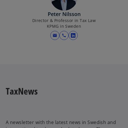
s
i
Peter Nilsson
n
Director & Professor in Tax Law
KPMG in Sweden
a
n
mail
call
o
e
p
w
e
t
n
a
s
b
i
n
a
TaxNews
n
e
w
t
a
A newsletter with the latest news in Swedish and
b