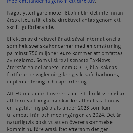
o
medlemsländerna genom ett direktiv
.
t
p
a
Något ytterligare möte i Ekofin blir det inte innan
e
b
årsskiftet, istället ska direktivet antas genom ett
n
skriftligt förfarande.
s
i
Effekten av direktivet är att såväl internationella
n
som helt svenska koncerner med en omsättning
a
på minst 750 miljoner euro kommer att omfattas
n
av reglerna. Som vi skrev i senaste TaxNews
e
återstår en del arbete inom OECD, bl.a. saknas
w
fortfarande vägledning kring s.k. safe harbours,
t
implementering och rapportering.
a
b
Att EU nu kommit överens om ett direktiv innebär
att förutsättningarna ökar för att det ska finnas
en lagstiftning på plats under 2023 som kan
tillämpas från och med ingången av 2024. Det är
naturligtvis positivt att en överenskommelse
kommit nu före årsskiftet eftersom det ger