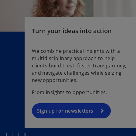
Turn your ideas into action
We combine practical insights with a
multidisciplinary approach to help
o
clients build trust, foster transparency,
p
and navigate challenges while seizing
e
new opportunities.
n
s
From insights to opportunities.
i
n
a
Sign up for newsletters
n
e
w