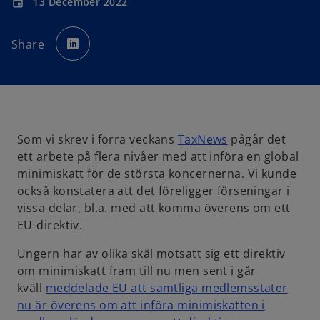
13 December 2022
event
o
p
Share
e
n
s
i
n
a
n
e
w
t
a
o
Som vi skrev i förra veckans
TaxNews
pågår det
b
p
ett arbete på flera nivåer med att införa en global
e
minimiskatt för de största koncernerna. Vi kunde
n
också konstatera att det föreligger förseningar i
s
vissa delar, bl.a. med att komma överens om ett
i
EU-direktiv.
n
Ungern har av olika skäl motsatt sig ett direktiv
a
om minimiskatt fram till nu men sent i går
n
kväll
meddelade EU att samtliga medlemsstater
e
nu är överens om att införa minimiskatten i
w