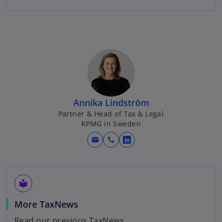
Annika Lindström
Partner & Head of Tax & Legal
KPMG in Sweden
mail
call
o
p
e
n
local_library
s
o
More TaxNews
i
p
n
Read our previous TaxNews.