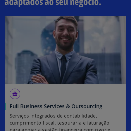
adaptados ao seu negócio.
business_center
Full Business Services & Outsourcing
Serviços integrados de contabilidade,
cumprimento fiscal, tesouraria e faturação
para apoiar a gestão financeira com rigor e