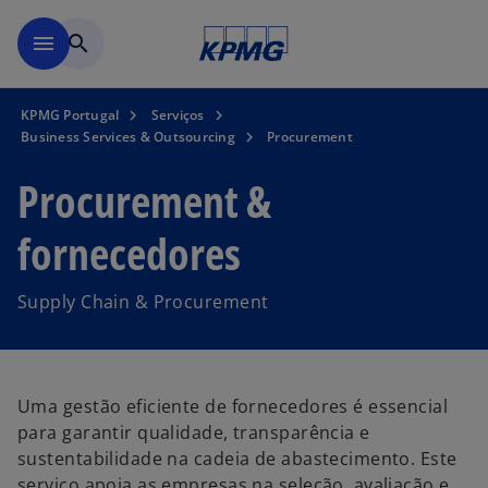
Saltar para conteúdo princi
menu
search
KPMG Portugal
Serviços
Business Services & Outsourcing
Procurement
Procurement &
fornecedores
Supply Chain & Procurement
Uma gestão eficiente de fornecedores é essencial
para garantir qualidade, transparência e
sustentabilidade na cadeia de abastecimento. Este
serviço apoia as empresas na seleção, avaliação e