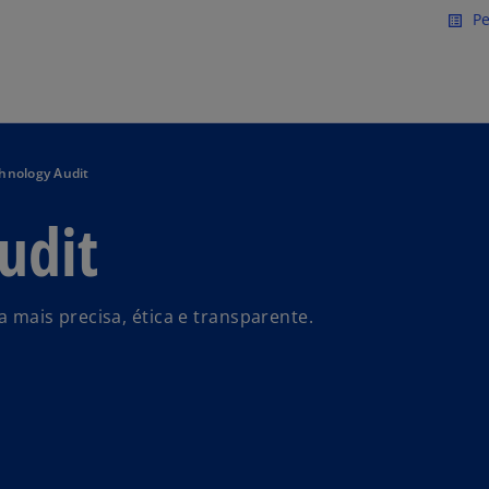
Saltar para conteúdo princi
Pe
list_alt
hnology Audit
udit
ia mais precisa, ética e transparente.