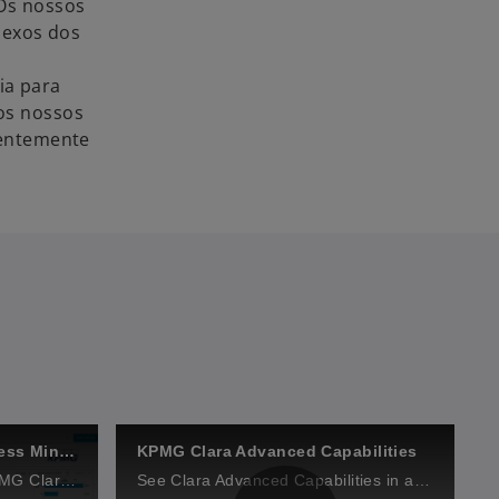
 Os nossos
lexos dos
ia para
dos nossos
dentemente
KPMG Clara Business Process Mining
KPMG Clara Advanced Capabilities
Lundin proposal video re: KPMG Clara Business Process Mining
See Clara Advanced Capabilities in action.