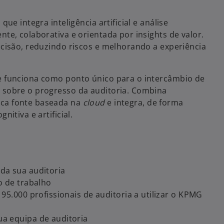
i
que integra inteligência artificial e análise
nte, colaborativa e orientada por insights de valor.
recisão, reduzindo riscos e melhorando a experiência
d
ue funciona como ponto único para o intercâmbio de
s sobre o progresso da auditoria. Combina
ica fonte baseada na
cloud
e integra, de forma
e
nitiva e artificial.
o
da sua auditoria
o de trabalho
95.000 profissionais de auditoria a utilizar o KPMG
a equipa de auditoria