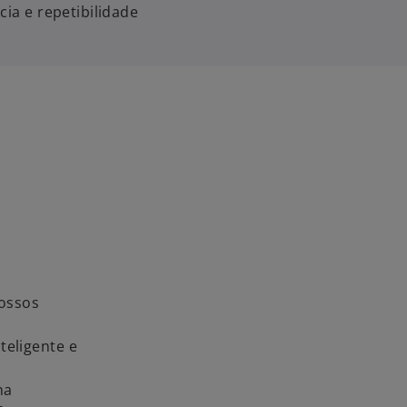
cia e repetibilidade
a
nossos
teligente e
na