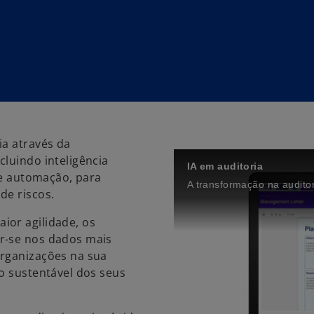
ia através da
luindo inteligência
IA em auditoria
 de automação, para
A transformação na auditor
de riscos.
ior agilidade, os
r-se nos dados mais
organizações na sua
o sustentável dos seus