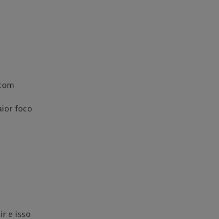
 com
ior foco
r e isso