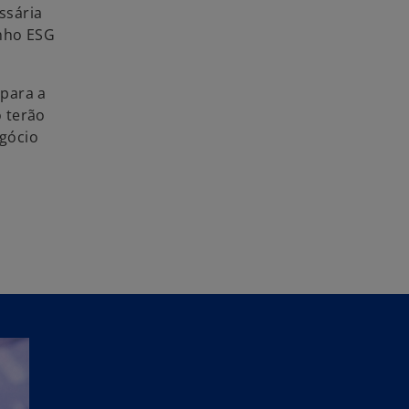
ssária
enho ESG
 para a
o terão
gócio