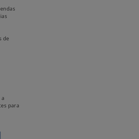
gendas
ias
s de
 a
tes para