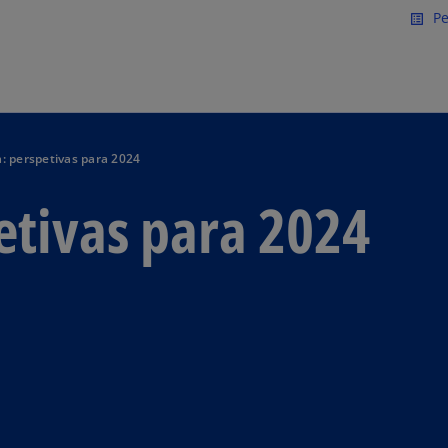
Saltar para conteúdo princi
Pe
list_alt
: perspetivas para 2024
etivas para 2024