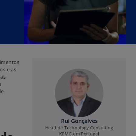
timentos
os e as
ias
s
de
Rui Gonçalves
Head de Technology Consulting
KPMG em Portugal