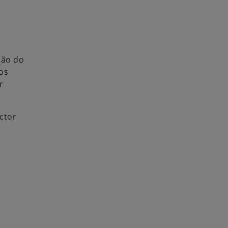
ção do
os
r
ctor