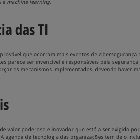
A e
machine
learning
.
ia das TI
 é provável que ocorram mais eventos de cibersegurança
es parece ser invencível e responsáveis pela segurança
eforçar os mecanismos implementados, devendo haver ma
.
is
de valor poderoso e inovador que está a ser exigido por
 A agenda de tecnologia das organizações tem de o inclui