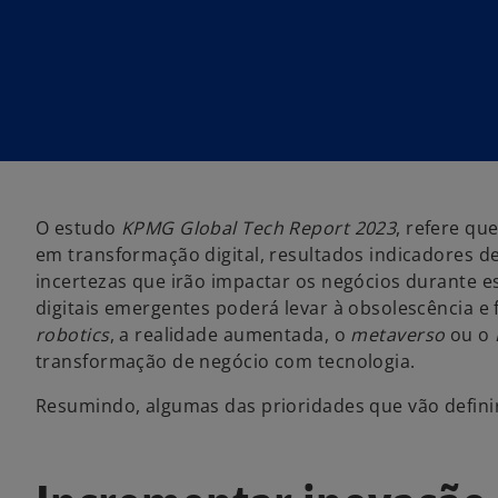
w
w
t
t
a
a
b
b
O estudo
KPMG Global Tech Report 2023
, refere q
em transformação digital, resultados indicadores d
incertezas que irão impactar os negócios durante es
digitais emergentes poderá levar à obsolescência e f
robotics
, a realidade aumentada, o
metaverso
ou o
transformação de negócio com tecnologia.
Resumindo, algumas das prioridades que vão defini