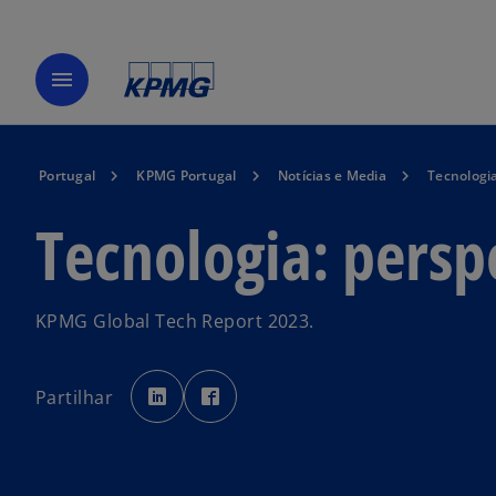
menu
Portugal
KPMG Portugal
Notícias e Media
Tecnologia
Tecnologia: persp
KPMG Global Tech Report 2023.
o
o
p
p
Partilhar
e
e
n
n
s
s
i
i
n
n
a
a
n
n
e
e