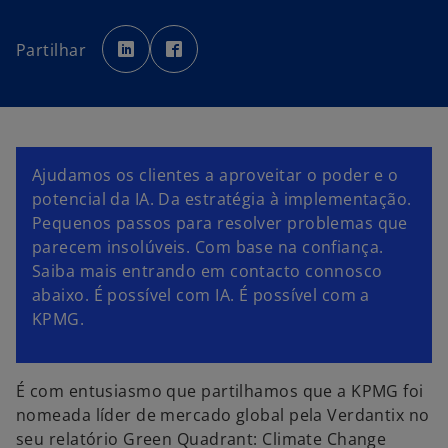
o
o
p
p
Partilhar
e
e
n
n
s
s
i
i
n
n
a
a
n
n
e
e
w
w
t
t
Ajudamos os clientes a aproveitar o poder e o
a
a
b
b
potencial da IA. Da estratégia à implementação.
Pequenos passos para resolver problemas que
parecem insolúveis. Com base na confiança.
Saiba mais entrando em contacto connosco
abaixo. É possível com IA. É possível com a
KPMG.
É com entusiasmo que partilhamos que a KPMG foi
nomeada líder de mercado global pela Verdantix no
seu relatório Green Quadrant: Climate Change