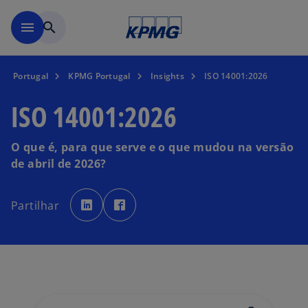
Saltar para conteúdo princi
menu
search
Portugal
KPMG Portugal
Insights
ISO 14001:2026
ISO 14001:2026
O que é, para que serve e o que mudou na versão
de abril de 2026?
o
o
p
p
Partilhar
e
e
n
n
s
s
i
i
n
n
a
a
n
n
e
e
w
w
t
t
a
a
b
b