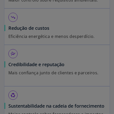
Maior controlo sobre requisitos ambientais.
trending_down
Redução de custos
Eficiência energética e menos desperdício.
auto_graph
Credibilidade e reputação
Mais confiança junto de clientes e parceiros.
recycling
Sustentabilidade na cadeia de fornecimento