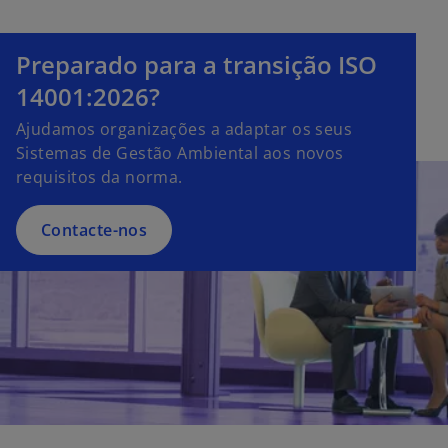
Preparado para a transição ISO
14001:2026?
Ajudamos organizações a adaptar os seus
Sistemas de Gestão Ambiental aos novos
requisitos da norma.
Contacte-nos