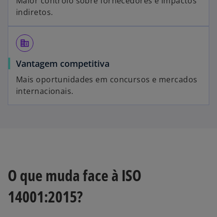
Maior controlo sobre fornecedores e impactos
indiretos.
corporate_fare
Vantagem competitiva
Mais oportunidades em concursos e mercados
internacionais.
O que muda face à ISO
14001:2015?