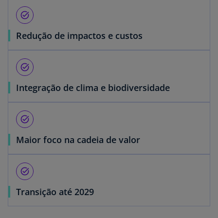
task_alt
Redução de impactos e custos
task_alt
Integração de clima e biodiversidade
task_alt
Maior foco na cadeia de valor
task_alt
Transição até 2029