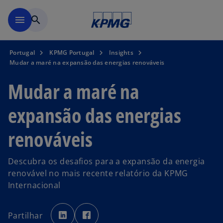
Saltar para conteúdo princi
menu
search
Portugal
KPMG Portugal
Insights
Mudar a maré na expansão das energias renováveis
Mudar a maré na
expansão das energias
renováveis
Descubra os desafios para a expansão da energia
renovável no mais recente relatório da KPMG
Internacional
o
o
p
p
Partilhar
e
e