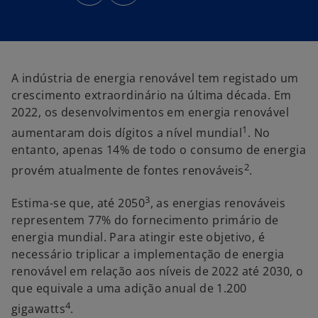
n
n
s
s
i
i
n
n
a
a
n
n
e
e
w
w
t
t
A indústria de energia renovável tem registado um
a
a
b
b
crescimento extraordinário na última década. Em
2022, os desenvolvimentos em energia renovável
1
aumentaram dois dígitos a nível mundial
. No
entanto, apenas 14% de todo o consumo de energia
2
provém atualmente de fontes renováveis
.
3
Estima-se que, até 2050
, as energias renováveis
representem 77% do fornecimento primário de
energia mundial. Para atingir este objetivo, é
necessário triplicar a implementação de energia
renovável em relação aos níveis de 2022 até 2030, o
que equivale a uma adição anual de 1.200
o
p
4
gigawatts
.