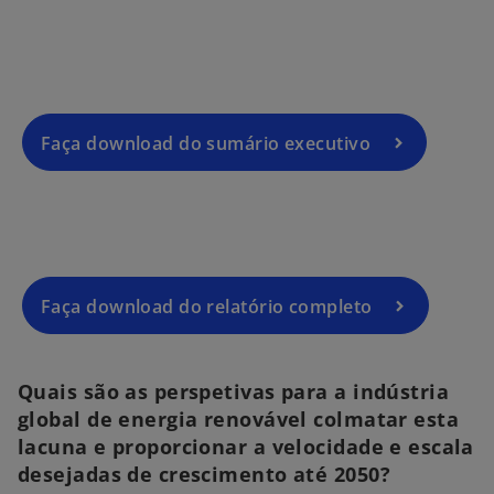
e
n
s
i
n
o
a
Faça download do sumário executivo
p
n
e
e
n
w
s
t
i
a
n
b
a
Faça download do relatório completo
n
e
w
Quais são as perspetivas para a indústria
t
global de energia renovável colmatar esta
a
lacuna e proporcionar a velocidade e escala
b
desejadas de crescimento até 2050?