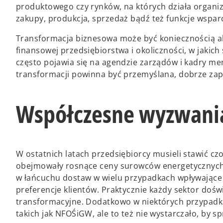
produktowego czy rynków, na których działa organiza
zakupy, produkcja, sprzedaż bądź też funkcje wsparc
Transformacja biznesowa może być koniecznością alb
finansowej przedsiębiorstwa i okoliczności, w jakich
często pojawia się na agendzie zarządów i kadry m
transformacji powinna być przemyślana, dobrze za
Współczesne wyzwania
W ostatnich latach przedsiębiorcy musieli stawić c
obejmowały rosnące ceny surowców energetycznych (g
w łańcuchu dostaw w wielu przypadkach wpływające 
preferencje klientów. Praktycznie każdy sektor dośw
transformacyjne. Dodatkowo w niektórych przypadka
takich jak NFOŚiGW, ale to też nie wystarczało, by s