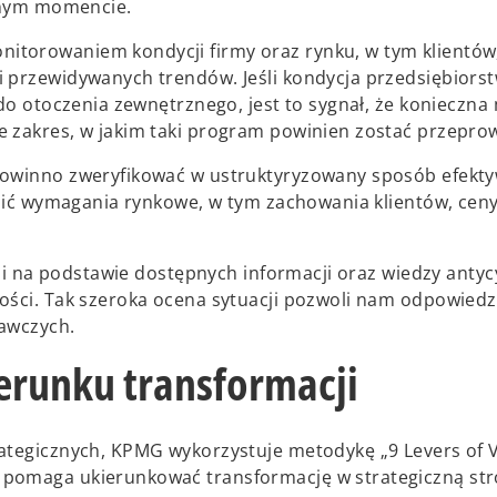
danym momencie.
itorowaniem kondycji firmy oraz rynku, w tym klientów
 przewidywanych trendów. Jeśli kondycja przedsiębiorst
 do otoczenia zewnętrznego, jest to sygnał, że konieczna
e zakres, w jakim taki program powinien zostać przepro
 powinno zweryfikować w ustruktyryzowany sposób efekt
enić wymagania rynkowe, w tym zachowania klientów, ceny
ej i na podstawie dostępnych informacji oraz wiedzy ant
ości. Tak szeroka ocena sytuacji pozwoli nam odpowiedz
rawczych.
erunku transformacji
ategicznych, KPMG wykorzystuje metodykę „9 Levers of V
pomaga ukierunkować transformację w strategiczną str