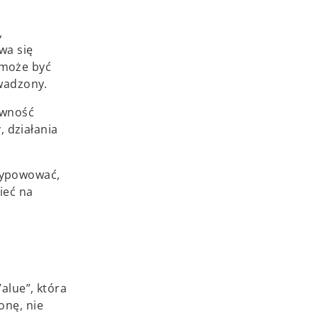
,
wa się
 może być
wadzony.
ywność
, działania
ycypowować,
ieć na
alue”, która
onę, nie