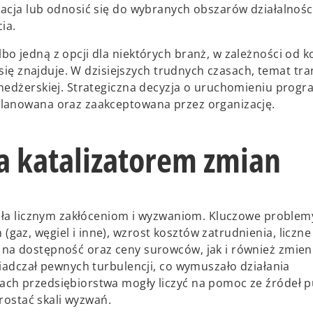
cja lub odnosić się do wybranych obszarów działalności,
ia.
o jedną z opcji dla niektórych branż, w zależności od k
 się znajduje. W dzisiejszych trudnych czasach, temat tr
enedżerskiej. Strategiczna decyzja o uruchomieniu prog
planowana oraz zaakceptowana przez organizację.
 katalizatorem zmian
zoła licznym zakłóceniom i wyzwaniom. Kluczowe problem
az, węgiel i inne), wzrost kosztów zatrudnienia, liczne
na dostępność oraz ceny surowców, jak i również zmieni
iadczał pewnych turbulencji, co wymuszało działania
ch przedsiębiorstwa mogły liczyć na pomoc ze źródeł p
prostać skali wyzwań.