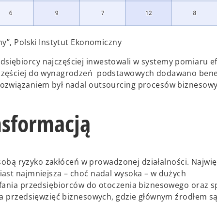
y”, Polski Instytut Ekonomiczny
siębiorcy najczęściej inwestowali w systemy pomiaru e
 częściej do wynagrodzeń podstawowych dodawano bene
rozwiązaniem był nadal outsourcing procesów biznesowy
nsformacją
a sobą ryzyko zakłóceń w prowadzonej działalności. Najwi
iast najmniejsza – choć nadal wysoka – w dużych
ufania przedsiębiorców do otoczenia biznesowego oraz s
ia przedsięwzięć biznesowych, gdzie głównym źrodłem są