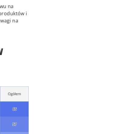
ywu na
produktów i
uwagi na
w