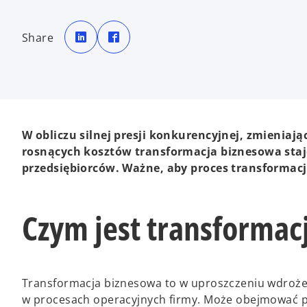
o
o
p
p
Share
e
e
n
n
s
s
i
i
n
n
a
a
n
n
e
e
w
w
t
t
a
a
b
b
W obliczu silnej presji konkurencyjnej, zmieni
rosnących kosztów transformacja biznesowa sta
przedsiębiorców. Ważne, aby proces transformacj
Czym jest transformac
Transformacja biznesowa to w uproszczeniu wdroże
w procesach operacyjnych firmy. Może obejmować p