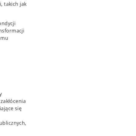
 takich jak
ondycji
ansformacji
ramu
y
 zakłócenia
ające się
ublicznych,