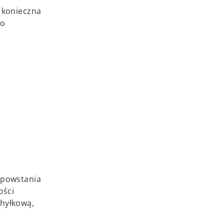
t konieczna
 o
d powstania
ości
chyłkową,