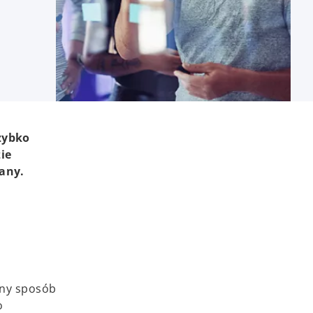
zybko
ie
any.
any sposób
o