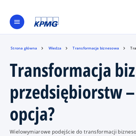
menu
Strona główna
Wiedza
Transformacja biznesowa
Tra
Transformacja bi
przedsiębiorstw –
opcja?
Wielowymiarowe podejście do transformacji bizneso