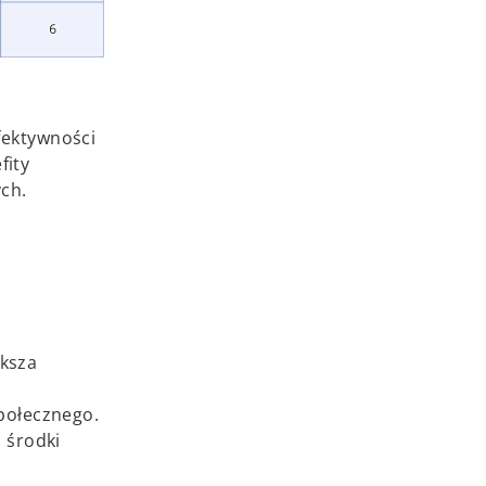
fektywności
fity
ch.
ększa
połecznego.
 środki