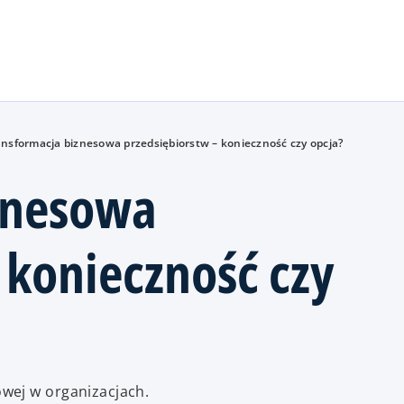
Skip to main content
nsformacja biznesowa przedsiębiorstw – konieczność czy opcja?
znesowa
 konieczność czy
wej w organizacjach.