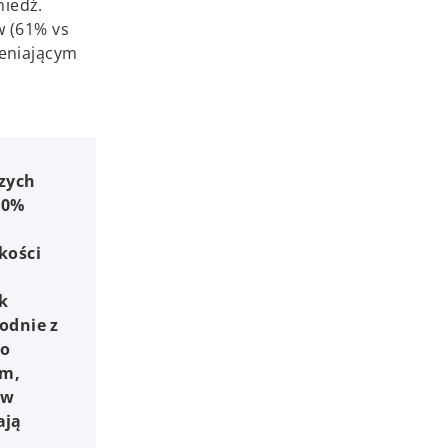
miedź.
w (61% vs
ieniającym
szych
60%
kości
k
odnie z
ło
em,
 w
ają