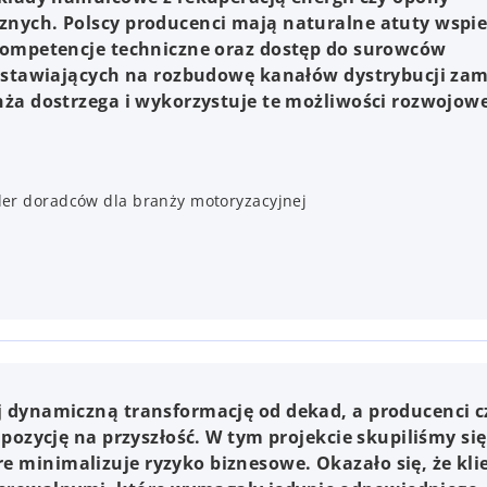
znych. Polscy producenci mają naturalne atuty wspie
 kompetencje techniczne oraz dostęp do surowców
rm stawiających na rozbudowę kanałów dystrybucji zam
nża dostrzega i wykorzystuje te możliwości rozwojow
der doradców dla branży motoryzacyjnej
j dynamiczną transformację od dekad, a producenci c
 pozycję na przyszłość. W tym projekcie skupiliśmy si
 minimalizuje ryzyko biznesowe. Okazało się, że kli