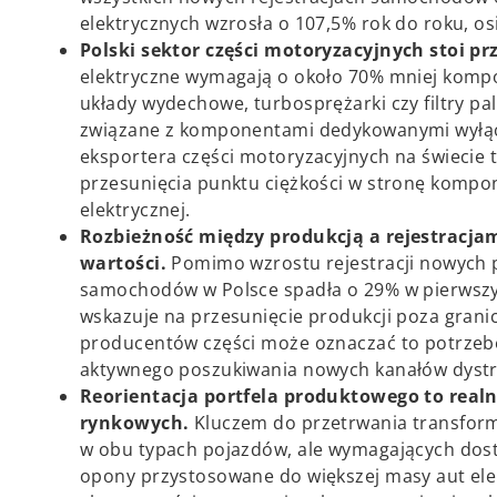
elektrycznych wzrosła o 107,5% rok do roku, osi
Polski sektor części motoryzacyjnych stoi 
elektryczne wymagają o około 70% mniej kompon
układy wydechowe, turbosprężarki czy filtry pa
związane z komponentami dedykowanymi wyłącz
eksportera części motoryzacyjnych na świecie
przesunięcia punktu ciężkości w stronę kompo
elektrycznej.
Rozbieżność między produkcją a rejestracjam
wartości.
Pomimo wzrostu rejestracji nowych p
samochodów w Polsce spadła o 29% w pierwszych
wskazuje na przesunięcie produkcji poza granic
producentów części może oznaczać to potrzeb
aktywnego poszukiwania nowych kanałów dystry
Reorientacja portfela produktowego to realn
rynkowych.
Kluczem do przetrwania transform
w obu typach pojazdów, ale wymagających dosto
opony przystosowane do większej masy aut ele