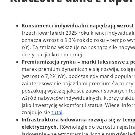
Konsumenci indywidualni napędzają wzrost r
trzech kwartałach 2025 roku klienci indywidua
oznacza wzrost o 9,3% rok do roku – tempo wyr
r/r). Ta zmiana wskazuje na rosnącą siłę na
do sytuacji ekonomicznej.
Premiumizacja rynku – marki luksusowe z 
marek premium dynamicznie się rozwija, osiągaj
(wzrost o 7,2% r/r), podczas gdy marki popular
zainteresowanie pojazdami premium świadczy 
poszukują wyższej jakości, zaawansowanych tech
wśród nabywców indywidualnych, którzy traktuj
jako inwestycję w komfort i status. Więcej in
o
znajduje się
tutaj
.
p
Infrastruktura ładowania rozwija się w tem
e
elektrycznych.
Równolegle do wzrostu rejestra
n
ładowania – ze wzrostami w liczbie punktów ład