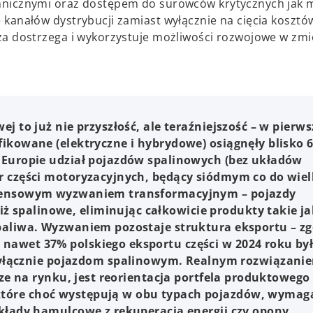
hnicznymi oraz dostępem do surowców krytycznych jak 
 kanałów dystrybucji zamiast wyłącznie na cięcia kosztó
ża dostrzega i wykorzystuje możliwości rozwojowe w zm
j to już nie przyszłość, ale teraźniejszość – w pierw
fikowane (elektryczne i hybrydowe) osiągnęły blisko 
w Europie udział pojazdów spalinowych (bez układów
or części motoryzacyjnych, będący siódmym co do wiel
cedensowym wyzwaniem transformacyjnym – pojazdy
 spalinowe, eliminując całkowicie produkty takie ja
 paliwa. Wyzwaniem pozostaje struktura eksportu – zg
nawet 37% polskiego eksportu części w 2024 roku by
ącznie pojazdom spalinowym. Realnym rozwiązani
acze na rynku, jest reorientacja portfela produktowego
które choć występują w obu typach pojazdów, wymag
układy hamulcowe z rekuperacją energii czy opony