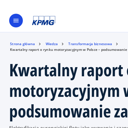
menu
Strona główna
Wiedza
Transformacja biznesowa
Kwartalny raport o rynku motoryzacyjnym w Polsce – podsumowanie
Kwartalny raport 
motoryzacyjnym w
podsumowanie za