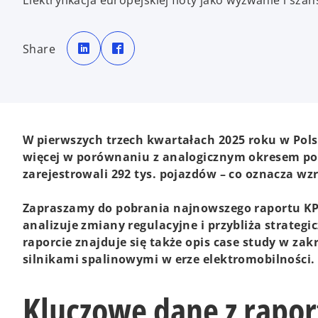
Elektryfikacja europejskiej floty jako wyzwanie i s
o
o
p
p
Share
e
e
n
n
s
s
i
i
n
n
a
a
n
n
e
e
w
w
t
t
a
a
W pierwszych trzech kwartałach 2025 roku w Pol
b
b
więcej w porównaniu z analogicznym okresem popr
zarejestrowali 292 tys. pojazdów – co oznacza wzr
Zapraszamy do pobrania najnowszego raportu KPM
analizuje zmiany regulacyjne i przybliża strate
raporcie znajduje się także opis case study w za
silnikami spalinowymi w erze elektromobilności.
Kluczowe dane z rapor