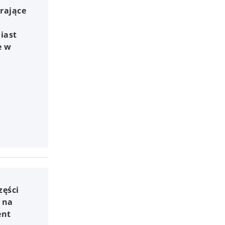
rające
iast
e w
zęści
ę na
ent