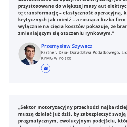
przystosowane do większej masy aut elektryc
tę transformację – elastyczność operacyjną,
krytycznych jak miedź – a rosnąca liczba fi
wyłącznie na cięcia kosztów pokazuje, że bra
zmieniającym się otoczeniu rynkowym.”
Przemysław Szywacz
Partner, Dział Doradztwa Podatkowego, Li
KPMG w Polsce
mail
„Sektor motoryzacyjny przechodzi najbardzie
muszą działać już dziś, by zabezpieczyć swoją
pragmatycznym, ewolucyjnym podejściu, które