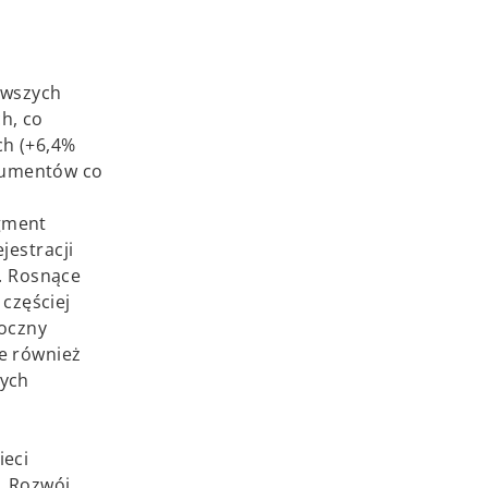
rwszych
h, co
ch (+6,4%
sumentów co
gment
jestracji
r. Rosnące
częściej
doczny
e również
wych
ieci
. Rozwój