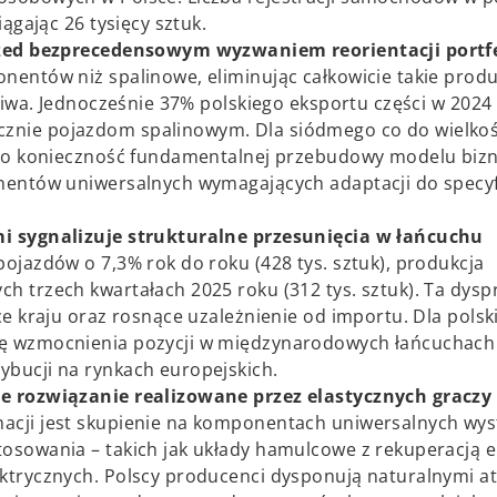
ągając 26 tysięcy sztuk.
przed bezprecedensowym wyzwaniem reorientacji portf
entów niż spalinowe, eliminując całkowicie takie produ
liwa. Jednocześnie 37% polskiego eksportu części w 2024
nie pojazdom spalinowym. Dla siódmego co do wielkoś
 to konieczność fundamentalnej przebudowy modelu biz
nentów uniwersalnych wymagających adaptacji do specyf
i sygnalizuje strukturalne przesunięcia w łańcuchu
ojazdów o 7,3% rok do roku (428 tys. sztuk), produkcja
 trzech kwartałach 2025 roku (312 tys. sztuk). Ta dysp
e kraju oraz rosnące uzależnienie od importu. Dla polsk
ę wzmocnienia pozycji w międzynarodowych łańcuchach 
bucji na rynkach europejskich.
e rozwiązanie realizowane przez elastycznych graczy
acji jest skupienie na komponentach uniwersalnych wy
sowania – takich jak układy hamulcowe z rekuperacją en
ktrycznych. Polscy producenci dysponują naturalnymi a