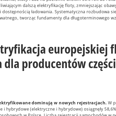
iwiającym dalszą elektryfikację floty, zmniejszając obaw
i dostępnością ładowania. Systematyczna rozbudowa sie
prywatnego, tworząc fundamenty dla długoterminowego w
ryfikacja europejskiej f
a dla producentów części
zelektryfikowane dominują w nowych rejestracjach.
W p
e i hybrydowe (elektryczne i hybrydowe) osiągnęły 58,6
sobowych w Polsce. Liczba rejestracji samochodów w p