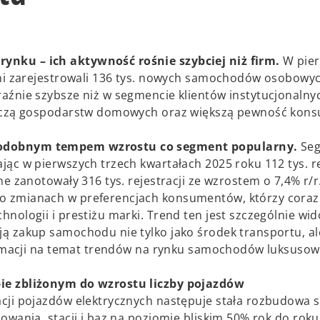
ynku – ich aktywność rośnie szybciej niż firm.
W pie
lni zarejestrowali 136 tys. nowych samochodów osobowyc
aźnie szybsze niż w segmencie klientów instytucjonalny
bywczą gospodarstw domowych oraz większą pewność kon
podobnym tempem wzrostu co segment popularny.
Se
ąc w pierwszych trzech kwartałach 2025 roku 112 tys. re
ne zanotowały 316 tys. rejestracji ze wzrostem o 7,4% r/
o zmianach w preferencjach konsumentów, którzy coraz 
nologii i prestiżu marki. Trend ten jest szczególnie wi
ą zakup samochodu nie tylko jako środek transportu, al
formacji na temat trendów na rynku samochodów luksuso
pie zbliżonym do wzrostu liczby pojazdów
cji pojazdów elektrycznych następuje stała rozbudowa s
owania, stacji i baz na poziomie bliskim 50% rok do roku