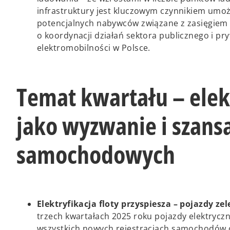
s
infrastruktury jest kluczowym czynnikiem umożl
i
potencjalnych nabywców związane z zasięgiem 
n
o koordynacji działań sektora publicznego i 
a
elektromobilności w Polsce.
n
e
w
Temat kwartału – elekt
t
a
jako wyzwanie i szans
b
samochodowych
Elektryfikacja floty przyspiesza – pojazdy 
trzech kwartałach 2025 roku pojazdy elektryczn
wszystkich nowych rejestracjach samochodów o