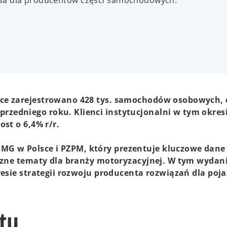
zansa dla producentów części samochodowych.
sce zarejestrowano 428 tys. samochodów osobowych, c
zedniego roku. Klienci instytucjonalni w tym okres
ost o 6,4% r/r.
G w Polsce i PZPM, który prezentuje kluczowe dane 
giczne tematy dla branży motoryzacyjnej. W tym wydan
kresie strategii rozwoju producenta rozwiązań dla poj
tu