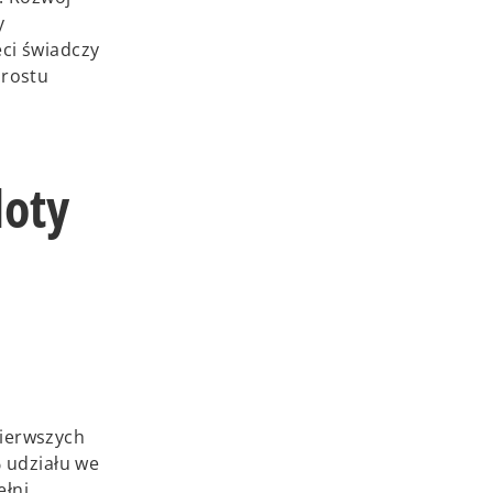
y
ci świadczy
zrostu
loty
ierwszych
% udziału we
ełni