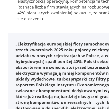
elastycznością operacyjną, kompetencjami tec
Rosnąca liczba firm stawiających na rozbudowę
42% planujących zwolnienia) pokazuje, że bran
się otoczeniu.
„Elektryfikacja europejskiej floty samochodowe
trzech kwartałach 2025 roku pojazdy zelektry
udziału w nowych rejestracjach w Polsce, a 
hybrydowych) spadł poniżej 40%. Polski sekt
eksporterem na świecie, stoi przed bezpre
elektryczne wymagają mniej komponentów niż
układy wydechowe, turbosprężarki czy filtry
raportem Polskiego Instytutu Ekonomicznego 
związane z komponentami dedykowanymi wył
które już realizują najbardziej elastyczni gr
stronę komponentów uniwersalnych – tych, 
dostosowania do specyfiki elektrycznej, jak 