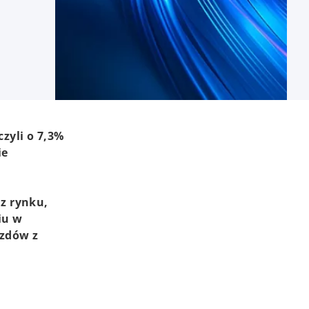
zyli o 7,3%
ie
z rynku,
iu w
azdów z