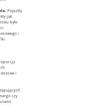
ela.
Pojazdy
kty jak
 roku było
ci
nesowego i
iki
roporcja
ich
dostaw i
stępujących
ergii czy
tutami: