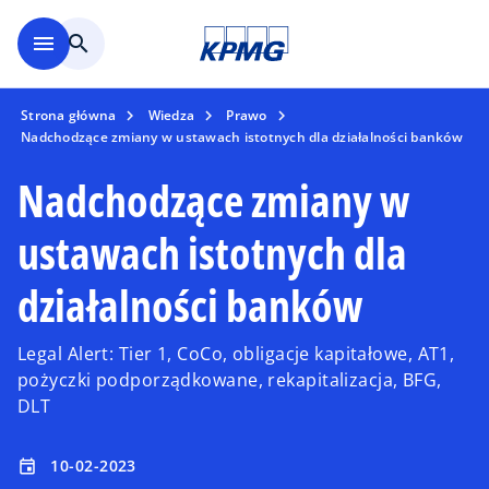
Skip to main content
menu
search
Strona główna
Wiedza
Prawo
Nadchodzące zmiany w ustawach istotnych dla działalności banków
Nadchodzące zmiany w
ustawach istotnych dla
działalności banków
Legal Alert: Tier 1, CoCo, obligacje kapitałowe, AT1,
pożyczki podporządkowane, rekapitalizacja, BFG,
DLT
10-02-2023
event