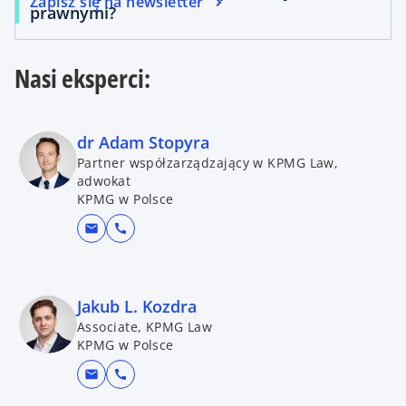
Zapisz się na newsletter
prawnymi?
Nasi eksperci:
dr Adam Stopyra
Partner współzarządzający w KPMG Law,
adwokat
KPMG w Polsce
mail
call
Jakub L. Kozdra
Associate, KPMG Law
KPMG w Polsce
mail
call