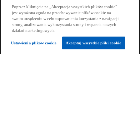
KPMG Law - Doradztwo Prawne
Poprzez kliknięcie na „Akceptacja wszystkich plików cookie”
jest wyrażona zgoda na przechowywanie plików cookie na
Od prawie 30 lat KPMG Law świadczy usługi
swoim urządzeniu w celu usprawnienia korzystania z nawigacji
doradztwa prawnego na rzecz krajowych oraz
Dowiedz się więcej
strony, analizowania wykorzystania strony i wsparcia naszych
zagranicznych podmiotów.
działań marketingowych.
Ustawienia plików cookie
Akceptuj wszystkie pliki cookie
Pozostańmy w kontakcie
Nasze usługi
KPMG w Polsce
o
o
o
o
o
o
p
p
p
p
p
p
Zastrzeżenia prawne
Polityka prywatności
Dostępność