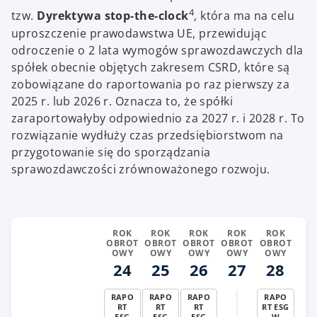
4
tzw.
Dyrektywa stop-the-clock
, która ma na celu
uproszczenie prawodawstwa UE, przewidując
odroczenie o 2 lata wymogów sprawozdawczych dla
spółek obecnie objętych zakresem CSRD, które są
zobowiązane do raportowania po raz pierwszy za
2025 r. lub 2026 r. Oznacza to, że spółki
zaraportowałyby odpowiednio za 2027 r. i 2028 r. To
rozwiązanie wydłuży czas przedsiębiorstwom na
przygotowanie się do sporządzania
sprawozdawczości zrównoważonego rozwoju.
ROK
ROK
ROK
ROK
ROK
OBROT
OBROT
OBROT
OBROT
OBROT
OWY
OWY
OWY
OWY
OWY
24
25
26
27
28
RAPO
RAPO
RAPO
RAPO
RT
RT
RT
RT ESG
ESG
ESG
ESG
W