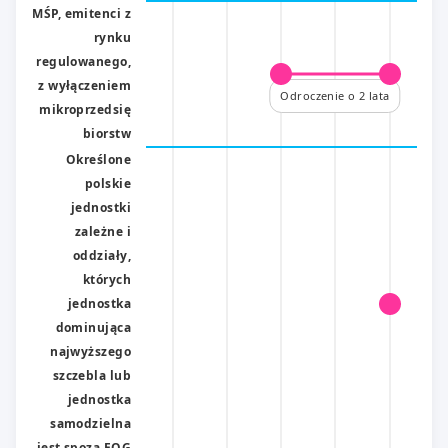
MŚP, emitenci z
rynku
regulowanego,
z wyłączeniem
Odroczenie o 2 lata
mikroprzedsię
biorstw
Określone
polskie
jednostki
zależne i
oddziały,
których
jednostka
dominująca
najwyższego
szczebla lub
jednostka
samodzielna
jest spoza EOG