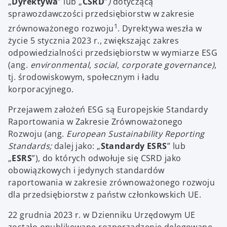
„
Dyrektywa
” lub „
CSRD
”
)
dotyczącą
sprawozdawczości przedsiębiorstw w zakresie
1
zrównoważonego rozwoju
. Dyrektywa weszła w
życie 5 stycznia 2023 r., zwiększając zakres
odpowiedzialności przedsiębiorstw w wymiarze ESG
(ang.
environmental
,
social
,
corporate governance)
,
tj. środowiskowym, społecznym i ładu
korporacyjnego.
Przejawem założeń ESG są Europejskie Standardy
Raportowania w Zakresie Zrównoważonego
Rozwoju (ang.
European Sustainability Reporting
Standards;
dalej jako: „
Standardy ESRS
” lub
„
ESRS
”), do których odwołuje się CSRD jako
obowiązkowych i jedynych standardów
raportowania w zakresie zrównoważonego rozwoju
dla przedsiębiorstw z państw członkowskich UE.
22 grudnia 2023 r. w Dzienniku Urzędowym UE