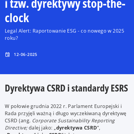
i tzw. dyrektywy stop-the-
clock
Legal Alert: Raportowanie ESG - co nowego w 2025
roku?
12-06-2025
event
Dyrektywa CSRD i standardy ESRS
W połowie grudnia 2022 r. Parlament Europejski i
Rada przyjęli ważną i długo wyczekiwaną dyrektywę
CSRD (ang.
Corporate Sustainability Reporting
Directive;
dalej jako: „
dyrektywa CSRD
”,