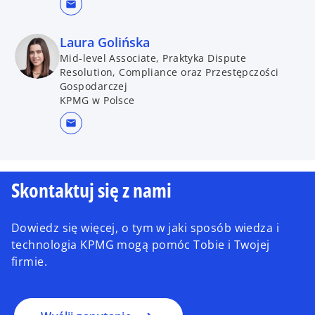
mail
Laura Golińska
Mid-level Associate, Praktyka Dispute
Resolution, Compliance oraz Przestępczości
Gospodarczej
KPMG w Polsce
mail
Skontaktuj się z nami
Dowiedz się więcej, o tym w jaki sposób wiedza i
technologia KPMG mogą pomóc Tobie i Twojej
firmie.