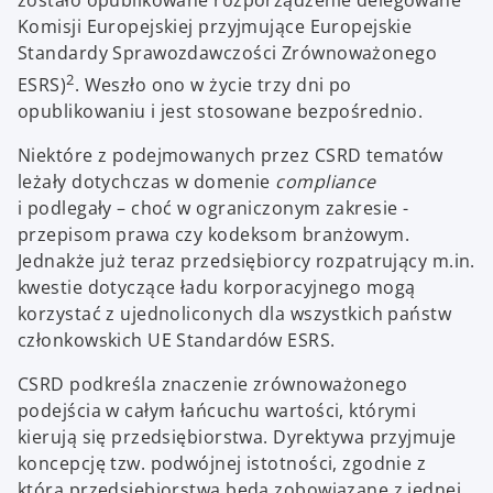
zostało opublikowane rozporządzenie delegowane
Komisji Europejskiej przyjmujące Europejskie
Standardy Sprawozdawczości Zrównoważonego
2
ESRS)
. Weszło ono w życie trzy dni po
opublikowaniu i jest stosowane bezpośrednio.
Niektóre z podejmowanych przez CSRD tematów
leżały dotychczas w domenie
compliance
i podlegały – choć w ograniczonym zakresie -
przepisom prawa czy kodeksom branżowym.
Jednakże już teraz przedsiębiorcy rozpatrujący m.in.
kwestie dotyczące ładu korporacyjnego mogą
korzystać z ujednoliconych dla wszystkich państw
członkowskich UE Standardów ESRS.
CSRD podkreśla znaczenie zrównoważonego
podejścia w całym łańcuchu wartości, którymi
kierują się przedsiębiorstwa. Dyrektywa przyjmuje
koncepcję tzw. podwójnej istotności, zgodnie z
którą przedsiębiorstwa będą zobowiązane z jednej