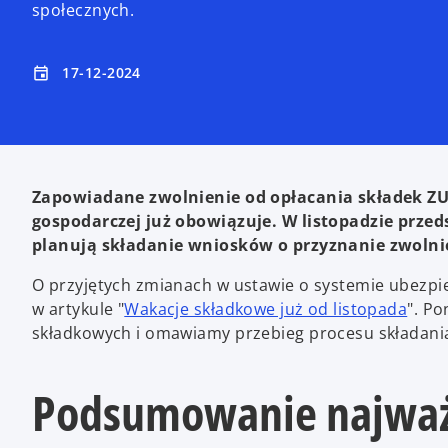
społecznych.
17-12-2024
event
Zapowiadane zwolnienie od opłacania składek ZUS
gospodarczej już obowiązuje. W listopadzie przed
planują składanie wniosków o przyznanie zwolnie
O przyjętych zmianach w ustawie o systemie ubezp
o
w artykule "
Wakacje składkowe już od listopada
". P
p
składkowych i omawiamy przebieg procesu składani
e
n
Podsumowanie najważ
s
i