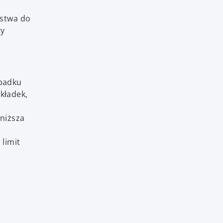
ństwa do
ty
ypadku
kładek,
jniższa
 limit