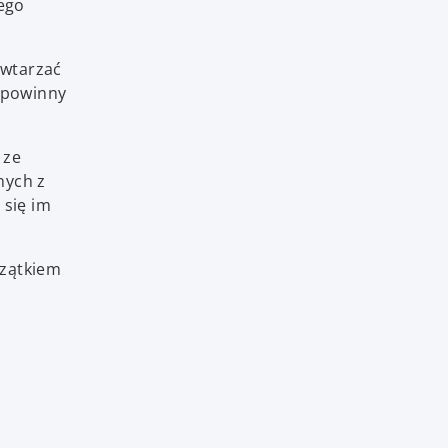
ego
owtarzać
k powinny
 ze
nnych z
 się im
czątkiem