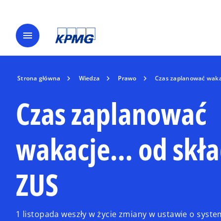
menu
Strona główna
Wiedza
Prawo
Czas zaplanować waka
Czas zaplanować
wakacje… od skł
ZUS
1 listopada weszły w życie zmiany w ustawie o syst