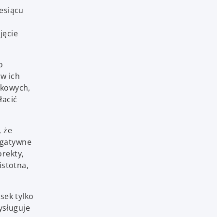
esiącu
jęcie
o
w ich
dkowych,
łacić
 że
egatywne
rekty,
istotna,
sek tylko
ysługuje