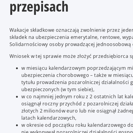
przepisach
n
a
n
e
w
Wakacje składkowe oznaczają zwolnienie przez jede
t
składek na ubezpieczenia emerytalne, rentowe, wyp
a
Solidarnościowy osoby prowadzącej jednoosobową d
b
Wniosek w tej sprawie może złożyć przedsiębiorca s
w miesiącu kalendarzowym poprzedzającym mie
ubezpieczenia chorobowego – także w miesiącu
tytułu prowadzenia pozarolniczej działalności g
ubezpieczonych
(w tym siebie),
w co najmniej jednym roku z 2 ostatnich lat k
osiągnął roczny przychód z pozarolniczej dzia
złotych
2 milionów euro lub nie osiągnął żadne
latach
kalendarzowych,
w okresie od początku roku kalendarzowego do
nie wykonywał pozarolniczej działalności gosp