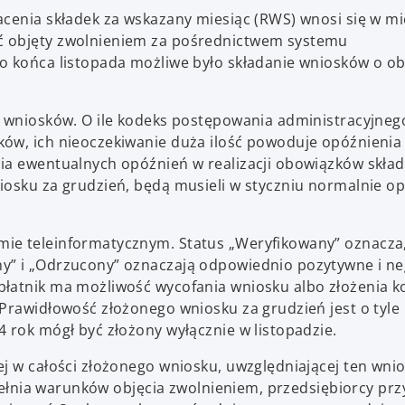
acenia składek za wskazany miesiąc (RWS) wnosi się w mi
ć objęty zwolnieniem za pośrednictwem systemu
o końca listopada możliwe było składanie wniosków o ob
n wniosków. O ile kodeks postępowania administracyjneg
ów, ich nieoczekiwanie duża ilość powoduje opóźnienia 
cia ewentualnych opóźnień w realizacji obowiązków skła
iosku za grudzień, będą musieli w styczniu normalnie op
ie teleinformatycznym. Status „Weryfikowany” oznacza,
ny” i „Odrzucony” oznaczają odpowiednio pozytywne i n
łatnik ma możliwość wycofania wniosku albo złożenia ko
Prawidłowość złożonego wniosku za grudzień jest o tyle 
 rok mógł być złożony wyłącznie w listopadzie.
j w całości złożonego wniosku, uwzględniającej ten wnio
spełnia warunków objęcia zwolnieniem, przedsiębiorcy prz