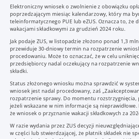
Elektroniczny wniosek o zwolnienie z obowiązku opł
poprzedzającym miesiąc kalendarzowy, który ma by
teleinformatycznego PUE lub eZUS. Oznacza to, że d
wakacjami składkowymi za grudzień 2024 roku.
Jak podaje ZUS, w listopadzie złożono ponad 1,3 ml
przewiduje 30-dniowy termin na rozpatrzenie wniosk
procedowaniu. Może to oznaczać, że w celu uniknię
przedsiębiorcy nadal oczekujący na rozpatrzenie wn
składki.
Status złożonego wniosku można sprawdzić w system
wniosek jest nadal procedowany, zaś „Zaakceptowa
rozpatrzenie sprawy. Do momentu rozstrzygnięcia, p
jeżeli wskazane w nim informacje są nieprawidłowe. 
że wniosek o przyznanie wakacji składkowych za 2024
W razie wydania przez ZUS decyzji nieuwzględniające
w części lub stwierdzającej, że płatnik składek nie 