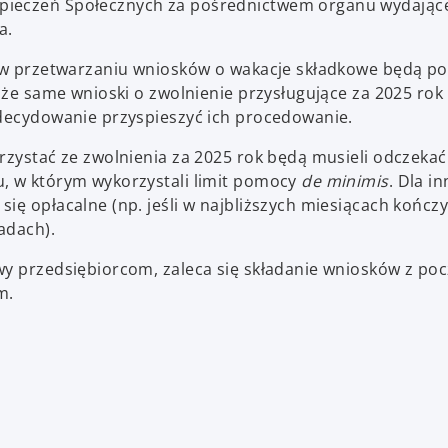
zpieczeń Społecznych za pośrednictwem organu wydając
a.
ia w przetwarzaniu wniosków o wakacje składkowe będą p
, że same wnioski o zwolnienie przysługujące za 2025 ro
zdecydowanie przyspieszyć ich procedowanie.
rzystać ze zwolnienia za 2025 rok będą musieli odczekać
u, w którym wykorzystali limit pomocy
de minimis
. Dla i
ię opłacalne (np. jeśli w najbliższych miesiącach kończy
adach).
wy przedsiębiorcom, zaleca się składanie wniosków z po
m.