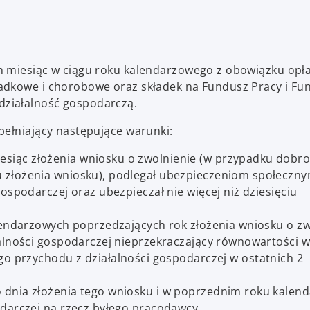
n miesiąc w ciągu roku kalendarzowego z obowiązku opł
adkowe i chorobowe oraz składek na Fundusz Pracy i Fu
ziałalność gospodarczą.
pełniający następujące warunki:
siąc złożenia wniosku o zwolnienie (w przypadku dobr
 złożenia wniosku), podlegał ubezpieczeniom społeczny
ospodarczej oraz ubezpieczał nie więcej niż dziesięciu
alendarzowych poprzedzających rok złożenia wniosku o zw
łalności gospodarczej nieprzekraczający równowartości 
go przychodu z działalności gospodarczej w ostatnich 2
 dnia złożenia tego wniosku i w poprzednim roku kale
odarczej na rzecz byłego pracodawcy.