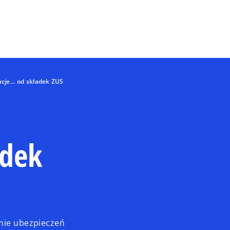
Skip to main content
cje… od składek ZUS
adek
emie ubezpieczeń