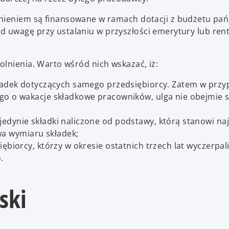
olnieniem są finansowane w ramach dotacji z budżetu pa
 uwagę przy ustalaniu w przyszłości emerytury lub ren
lnienia. Warto wśród nich wskazać, iż:
kładek dotyczących samego przedsiębiorcy. Zatem w prz
go o wakacje składkowe pracowników, ulga nie obejmie s
edynie składki naliczone od podstawy, którą stanowi na
a wymiaru składek;
ębiorcy, którzy w okresie ostatnich trzech lat wyczerpali
.
ski