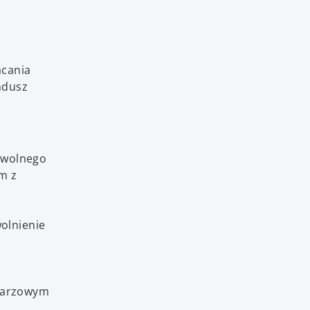
acania
ndusz
owolnego
m z
olnienie
w
ndarzowym