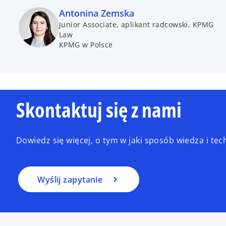
Antonina Zemska
Junior Associate, aplikant radcowski, KPMG
Law
KPMG w Polsce
Skontaktuj się z nami
Dowiedz się więcej, o tym w jaki sposób wiedza i t
Wyślij zapytanie