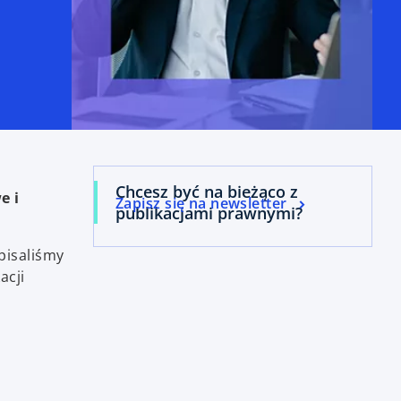
Chcesz być na bieżąco z
e i
Zapisz się na newsletter
publikacjami prawnymi?
pisaliśmy
acji