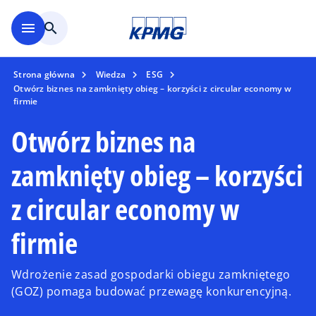
Skip to main content
menu
search
Strona główna
Wiedza
ESG
Otwórz biznes na zamknięty obieg – korzyści z circular economy w
firmie
Otwórz biznes na
zamknięty obieg – korzyści
z circular economy w
firmie
Wdrożenie zasad gospodarki obiegu zamkniętego
(GOZ) pomaga budować przewagę konkurencyjną.