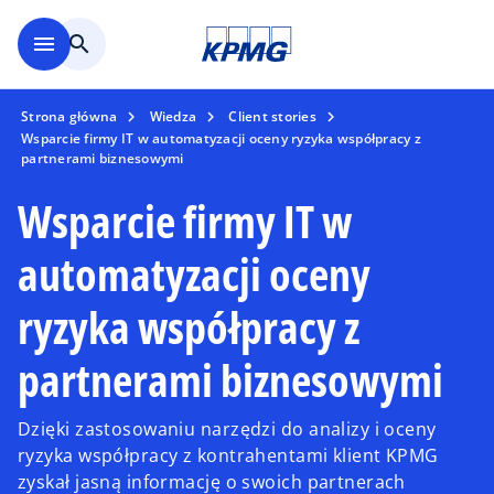
Skip to main content
menu
search
Strona główna
Wiedza
Client stories
Wsparcie firmy IT w automatyzacji oceny ryzyka współpracy z
partnerami biznesowymi
Wsparcie firmy IT w
automatyzacji oceny
ryzyka współpracy z
partnerami biznesowymi
Dzięki zastosowaniu narzędzi do analizy i oceny
ryzyka współpracy z kontrahentami klient KPMG
zyskał jasną informację o swoich partnerach