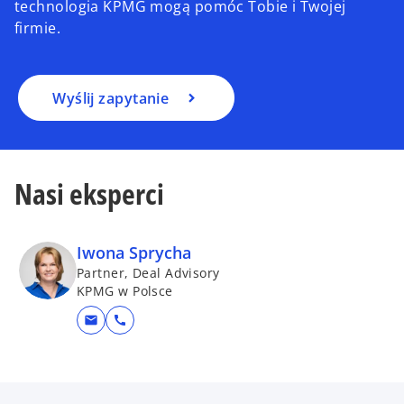
technologia KPMG mogą pomóc Tobie i Twojej
firmie.
Wyślij zapytanie
Nasi eksperci
Iwona Sprycha
Partner, Deal Advisory
KPMG w Polsce
mail
call