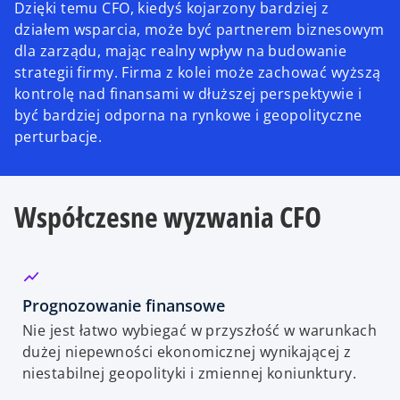
Dzięki temu CFO, kiedyś kojarzony bardziej z
działem wsparcia, może być partnerem biznesowym
dla zarządu, mając realny wpływ na budowanie
strategii firmy. Firma z kolei może zachować wyższą
kontrolę nad finansami w dłuższej perspektywie i
być bardziej odporna na rynkowe i geopolityczne
perturbacje.
Współczesne wyzwania CFO
Prognozowanie finansowe
Nie jest łatwo wybiegać w przyszłość w warunkach
dużej niepewności ekonomicznej wynikającej z
niestabilnej geopolityki i zmiennej koniunktury.