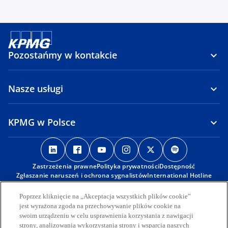
Pozostańmy w kontakcie
Nasze usługi
KPMG w Polsce
o
o
o
o
o
o
p
p
p
p
p
p
Zastrzeżenia prawne
e
e
Polityka prywatności
e
e
Dostępność
e
e
Zgłaszanie naruszeń i ochrona sygnalistów
International Hotline
n
n
n
n
n
n
s
s
s
s
s
s
Poprzez kliknięcie na „Akceptacja wszystkich plików cookie”
© 2026 KPMG Sp. z o.o., polska spółka z ograniczoną
i
i
i
i
i
i
odpowiedzialnością i członek globalnej organizacji KPMG składającej
jest wyrażona zgoda na przechowywanie plików cookie na
się z niezależnych spółek członkowskich stowarzyszonych z KPMG
n
n
n
n
n
n
swoim urządzeniu w celu usprawnienia korzystania z nawigacji
International Limited, prywatną spółką angielską z
strony, analizowania wykorzystania strony i wsparcia naszych