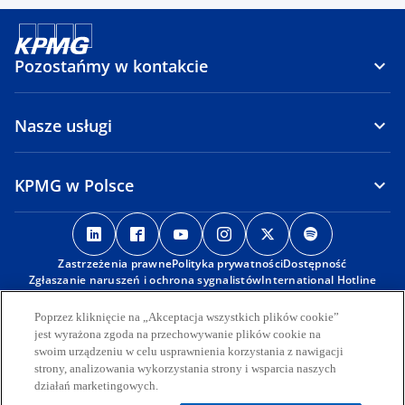
Pozostańmy w kontakcie
Nasze usługi
KPMG w Polsce
o
o
o
o
o
o
p
p
p
p
p
p
Zastrzeżenia prawne
e
e
Polityka prywatności
e
e
Dostępność
e
e
Zgłaszanie naruszeń i ochrona sygnalistów
International Hotline
n
n
n
n
n
n
s
s
s
s
s
s
© 2026 KPMG Sp. z o.o., polska spółka z ograniczoną
Poprzez kliknięcie na „Akceptacja wszystkich plików cookie”
i
i
i
i
i
i
odpowiedzialnością i członek globalnej organizacji KPMG składającej
jest wyrażona zgoda na przechowywanie plików cookie na
się z niezależnych spółek członkowskich stowarzyszonych z KPMG
n
n
n
n
n
n
swoim urządzeniu w celu usprawnienia korzystania z nawigacji
International Limited, prywatną spółką angielską z
strony, analizowania wykorzystania strony i wsparcia naszych
a
a
a
a
a
a
odpowiedzialnością ograniczoną do wysokości gwarancji. Wszelkie
działań marketingowych.
n
n
n
n
n
n
prawa zastrzeżone.