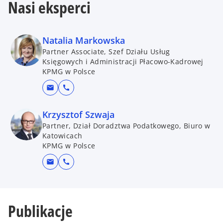
Nasi eksperci
Natalia Markowska
Partner Associate, Szef Działu Usług
Księgowych i Administracji Płacowo-Kadrowej
KPMG w Polsce
mail
call
Krzysztof Szwaja
Partner, Dział Doradztwa Podatkowego, Biuro w
Katowicach
KPMG w Polsce
mail
call
Publikacje