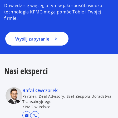
Dowiedz się więcej, o tym w jaki sposób wiedza i
technologia KPMG mogą pomóc Tobie i Twojej
firmie.
Wyślij zapytanie
Nasi eksperci
Rafał Owczarek
Partner, Deal Advisory, Szef Zespołu Doradztwa
Transakcyjnego
KPMG w Polsce
mail
call