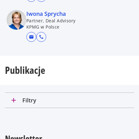
Iwona Sprycha
Partner, Deal Advisory
KPMG w Polsce
mail
call
Publikacje
add
Filtry
Newsletter