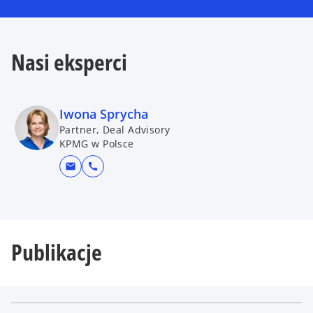
Nasi eksperci
Iwona Sprycha
Partner, Deal Advisory
KPMG w Polsce
mail
call
Publikacje