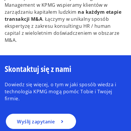
Management w KPMG wspieramy klientów w
zarządzaniu kapitałem ludzkim
na każdym etapie
transakcji M&A
. Łączymy w unikalny sposób
ekspertyzę z zakresu konsultingu HR / human
capital z wieloletnim doświadczeniem w obszarze
M&A.
Skontaktuj się z nami
Dowiedz się więcej, o tym w jaki sposób wiedza i
technologia KPMG mogą pomóc Tobie i Twojej
firmie.
Wyślij zapytanie