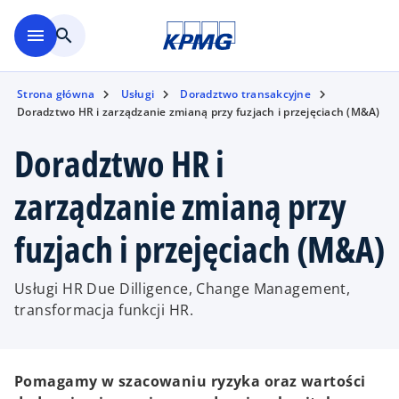
Skip to main content
menu
search
Strona główna
Usługi
Doradztwo transakcyjne
Doradztwo HR i zarządzanie zmianą przy fuzjach i przejęciach (M&A)
Doradztwo HR i
zarządzanie zmianą przy
fuzjach i przejęciach (M&A)
Usługi HR Due Dilligence, Change Management,
transformacja funkcji HR.
Pomagamy w szacowaniu ryzyka oraz wartości