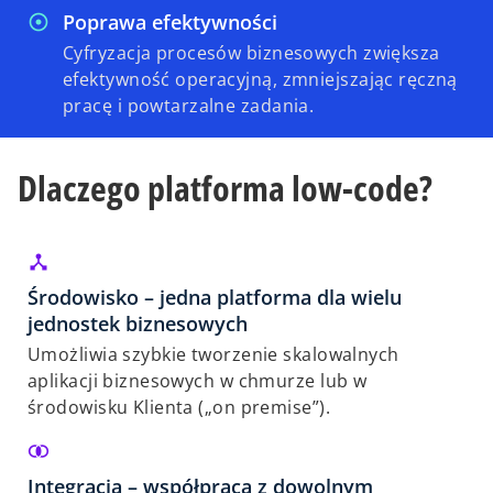
Poprawa efektywności
Cyfryzacja procesów biznesowych zwiększa
efektywność operacyjną, zmniejszając ręczną
pracę i powtarzalne zadania.
Dlaczego platforma low-code?
Środowisko – jedna platforma dla wielu
jednostek biznesowych
Umożliwia szybkie tworzenie skalowalnych
aplikacji biznesowych w chmurze lub w
środowisku Klienta („on premise”).
Integracja – współpraca z dowolnym