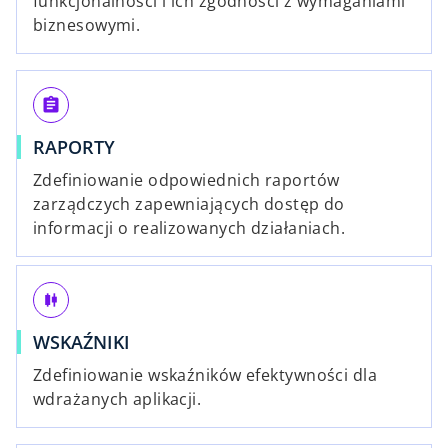
funkcjonalności i ich zgodności z wymaganiami
biznesowymi.
assignment
RAPORTY
Zdefiniowanie odpowiednich raportów
zarządczych zapewniających dostęp do
informacji o realizowanych działaniach.
candlestick_chart
WSKAŹNIKI
Zdefiniowanie wskaźników efektywności dla
wdrażanych aplikacji.