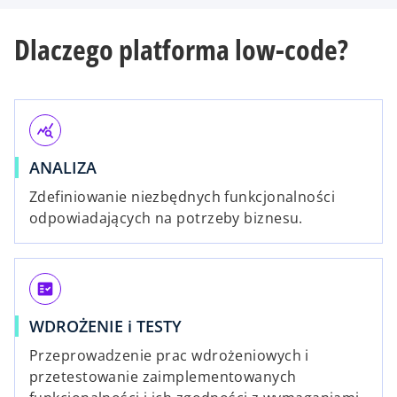
Dlaczego platforma low-code?
query_stats
ANALIZA
Zdefiniowanie niezbędnych funkcjonalności
odpowiadających na potrzeby biznesu.
fact_check
WDROŻENIE i TESTY
Przeprowadzenie prac wdrożeniowych i
przetestowanie zaimplementowanych