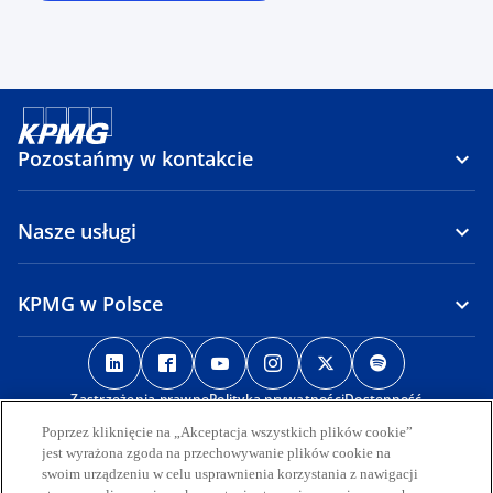
Pozostańmy w kontakcie
Nasze usługi
KPMG w Polsce
o
o
o
o
o
o
p
p
p
p
p
p
Zastrzeżenia prawne
e
e
Polityka prywatności
e
e
Dostępność
e
e
Zgłaszanie naruszeń i ochrona sygnalistów
International Hotline
n
n
n
n
n
n
Poprzez kliknięcie na „Akceptacja wszystkich plików cookie”
s
s
s
s
s
s
jest wyrażona zgoda na przechowywanie plików cookie na
© 2026 KPMG Sp. z o.o., polska spółka z ograniczoną
swoim urządzeniu w celu usprawnienia korzystania z nawigacji
i
i
i
i
i
i
odpowiedzialnością i członek globalnej organizacji KPMG składającej