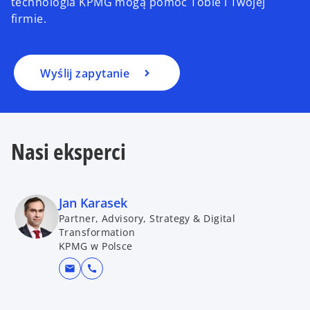
technologia KPMG mogą pomóc Tobie i Twojej
firmie.
Wyślij zapytanie
Nasi eksperci
Jan Karasek
Partner, Advisory, Strategy & Digital
Transformation
KPMG w Polsce
mail
call