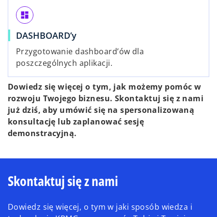
dashboard
DASHBOARD’y
Przygotowanie dashboard’ów dla
poszczególnych aplikacji.
Dowiedz się więcej o tym, jak możemy pomóc w
rozwoju Twojego biznesu. Skontaktuj się z nami
już dziś, aby umówić się na spersonalizowaną
konsultację lub zaplanować sesję
demonstracyjną.
Skontaktuj się z nami
Dowiedz się więcej, o tym w jaki sposób wiedza i