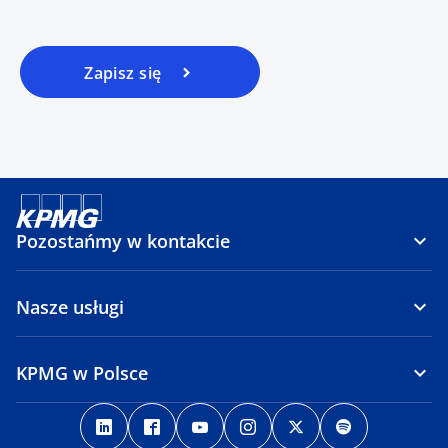
Zapisz się
Pozostańmy w kontakcie
Nasze usługi
KPMG w Polsce
o
o
o
o
o
o
p
p
p
p
p
p