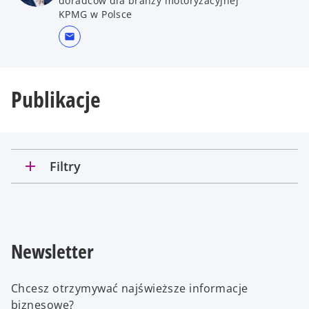
doradców dla branży motoryzacyjnej
KPMG w Polsce
mail
Publikacje
add
Filtry
Newsletter
Chcesz otrzymywać najświeższe informacje
biznesowe?