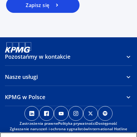
Zapisz się
Pozostańmy w kontakcie
Nasze usługi
KPMG w Polsce
o
o
o
o
o
o
p
p
p
p
p
p
Zastrzeżenia prawne
e
e
Polityka prywatności
e
e
Dostępność
e
e
Zgłaszanie naruszeń i ochrona sygnalistów
International Hotline
n
n
n
n
n
n