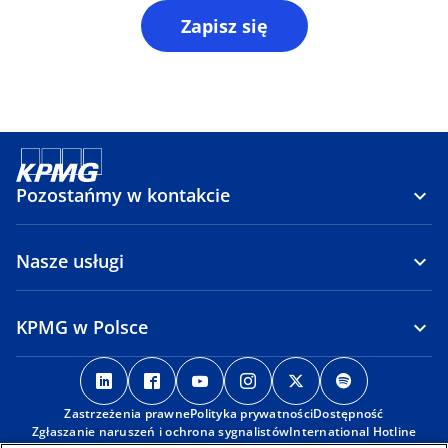
Zapisz się
Pozostańmy w kontakcie
Nasze usługi
KPMG w Polsce
o
o
o
o
o
o
p
p
p
p
p
p
Zastrzeżenia prawne
e
e
Polityka prywatności
e
e
Dostępność
e
e
Zgłaszanie naruszeń i ochrona sygnalistów
International Hotline
n
n
n
n
n
n