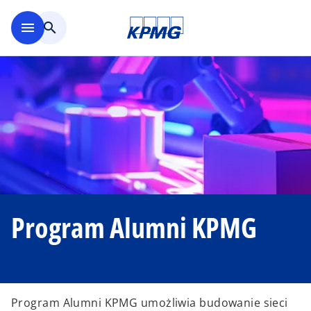
Skip to main content
menu
search
Program Alumni KPMG
Program Alumni KPMG umożliwia budowanie sieci