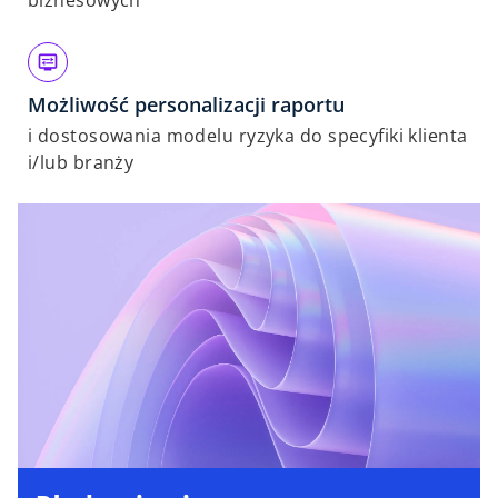
biznesowych
e
Możliwość personalizacji raportu
i dostosowania modelu ryzyka do specyfiki klienta
i/lub branży
o