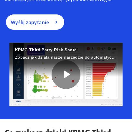
Wyślij zapytanie
KPMG Third Party Risk Score
Zobacz jak działa nasze narzędzie do automatycznej oceny ryzyka kontrahentów
P
l