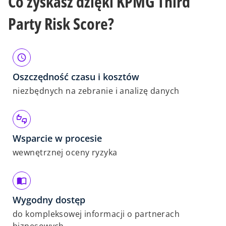
Co zyskasz dzięki KPMG Third
a
Party Risk Score?
y
Oszczędność czasu i kosztów
niezbędnych na zebranie i analizę danych
V
Wsparcie w procesie
wewnętrznej oceny ryzyka
i
Wygodny dostęp
do kompleksowej informacji o partnerach
d