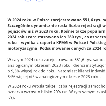
s
s
i
i
n
n
a
a
n
n
e
e
W 2024 roku w Polsce zarejestrowano 551,6 tys.
w
w
t
t
Szczególnie dynamicznie rosła liczba rejestracji
a
a
b
b
pojazdów niż w 2023 roku. Rośnie także popular
2024 roku zarejestrowano ich 280 tys., co oznac
roku – wynika z raportu KPMG w Polsce i Polskie
motoryzacyjna. Podsumowanie danych za 2024 ro
W całym 2024 roku zarejestrowano 551,6 tys. samo
analogicznym okresem 2023 roku. Klienci instytucjona
o 9,3% więcej rok do roku. Natomiast klienci indywi
34% więcej niż w analogicznym okresie 2023 roku.
W 2024 roku wrosła także liczba rejestracji samoch
oznacza wzrost o blisko 20% r/r. W tym samym czas
r/r).