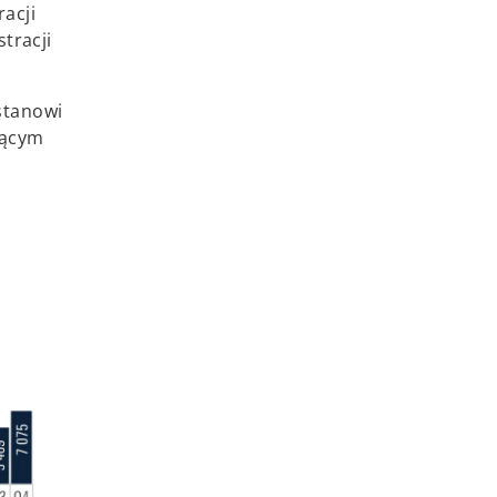
acji
tracji
stanowi
jącym