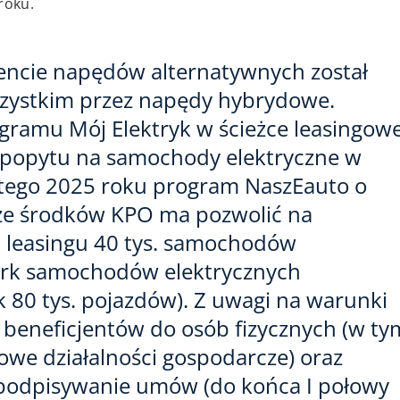
roku.
mencie napędów alternatywnych został
ystkim przez napędy hybrydowe.
ramu Mój Elektryk w ścieżce leasingowe
 popytu na samochody elektryczne w
utego 2025 roku program NaszEauto o
 ze środków KPO ma pozwolić na
 leasingu 40 tys. samochodów
park samochodów elektrycznych
k 80 tys. pojazdów). Z uwagi na warunki
 beneficjentów do osób fizycznych (w ty
e działalności gospodarcze) oraz
a podpisywanie umów (do końca I połowy