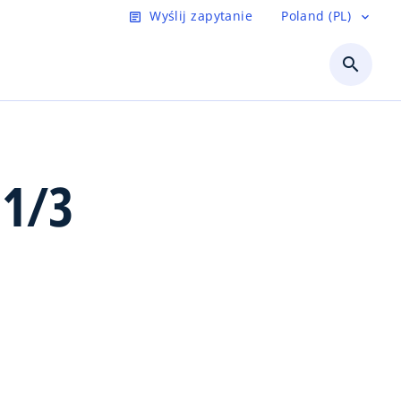
Wyślij zapytanie
Poland (PL)
article
expand_more
search
 1/3