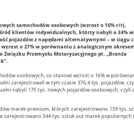
 nowych samochodów osobowych (wzrost o 16% r/r).
 wśród klientów indywidualnych, którzy nabyli o 34% w
ność pojazdów z napędami alternatywnymi – w ciągu 
za wzrost o 27% w porównaniu z analogicznym okrese
go Związku Przemysłu Motoryzacyjnego pt. „Branża
k”.
chodów osobowych, co stanowi wzrost o 16% w porównan
lni zarejestrowali w tym czasie 376,4 tys. pojazdów, czy
dualni nabyli 175 tys. nowych pojazdów osobowych, czyli 
odów marek premium, których zarejestrowano 139 tys. sz
ie zarejestrowano 344 tys. sztuk aut marek popularnych