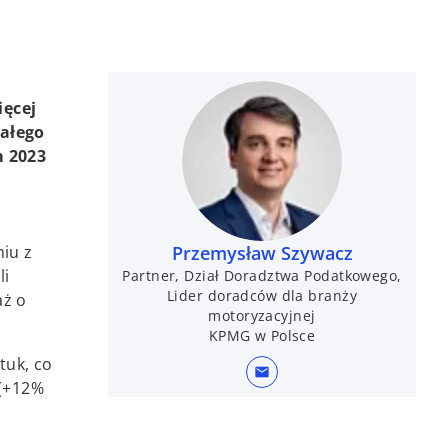
ięcej
całego
m 2023
iu z
Przemysław Szywacz
li
Partner, Dział Doradztwa Podatkowego,
Lider doradców dla branży
aż o
motoryzacyjnej
KPMG w Polsce
tuk, co
mail
 (+12%