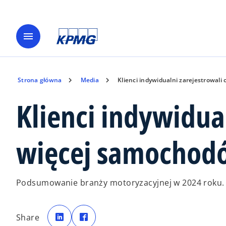
menu
Strona główna
Media
Klienci indywidualni zarejestrowal
Klienci indywidual
więcej samochod
Podsumowanie branży motoryzacyjnej w 2024 roku.
o
o
p
p
Share
e
e
n
n