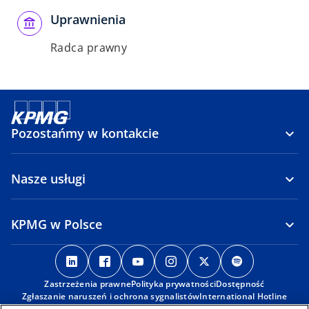
Uprawnienia
Radca prawny
Pozostańmy w kontakcie
Nasze usługi
KPMG w Polsce
o
o
o
o
o
o
p
p
p
p
p
p
Zastrzeżenia prawne
e
e
Polityka prywatności
e
e
Dostępność
e
e
Zgłaszanie naruszeń i ochrona sygnalistów
International Hotline
n
n
n
n
n
n