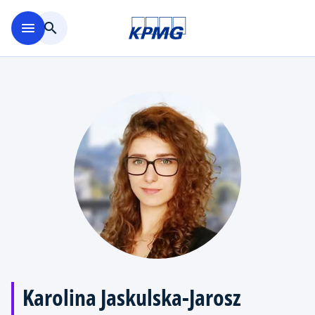
Skip to main content
menu
search
Karolina Jaskulska-Jarosz