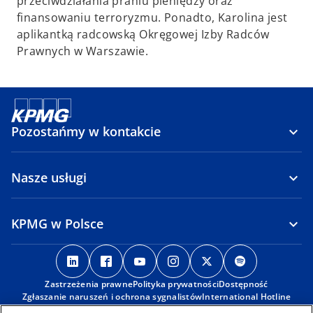
przeciwdziałania praniu pieniędzy oraz
finansowaniu terroryzmu. Ponadto, Karolina jest
aplikantką radcowską Okręgowej Izby Radców
Prawnych w Warszawie.
Pozostańmy w kontakcie
Nasze usługi
KPMG w Polsce
o
o
o
o
o
o
p
p
p
p
p
p
Zastrzeżenia prawne
e
e
Polityka prywatności
e
e
Dostępność
e
e
Zgłaszanie naruszeń i ochrona sygnalistów
International Hotline
n
n
n
n
n
n