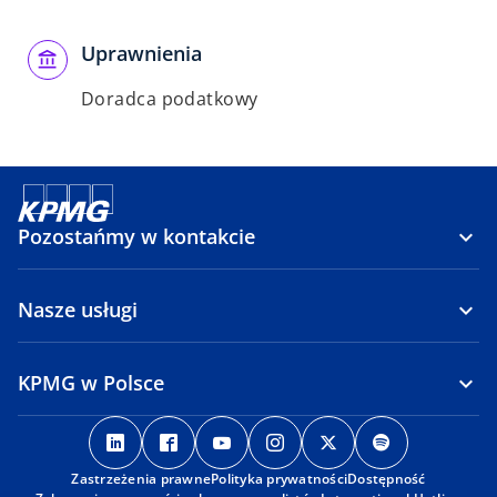
Uprawnienia
Doradca podatkowy
Pozostańmy w kontakcie
Nasze usługi
KPMG w Polsce
o
o
o
o
o
o
p
p
p
p
p
p
Zastrzeżenia prawne
e
e
Polityka prywatności
e
e
Dostępność
e
e