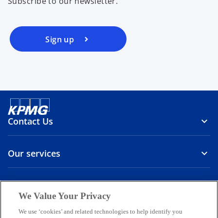
局監査の最新動向（2025年4月8
Subscribe to our newsletter.
日 ウェビナー資料、Q＆A）
o
Sign up
Download PDF ⤓
Q&A ⤓
Watch webinar
p
e
n
通関プロセスの最適化のポイン
s
ト（2025年4月8日 ウェビナー
i
n
資料、Q＆A）
Contact Us
a
n
o
Download PDF ⤓
Q&A ⤓
Watch webinar
e
p
Our services
w
e
t
n
移転価格調整の実務（2025年4月
a
s
About us
b
8日 ウェビナー資料、Q＆A
i
We Value Your Privacy
n
o
o
o
o
o
We use ‘cookies’ and related technologies to help identify you
o
Download PDF ⤓
Q&A ⤓
Watch webinar
a
p
p
p
p
p