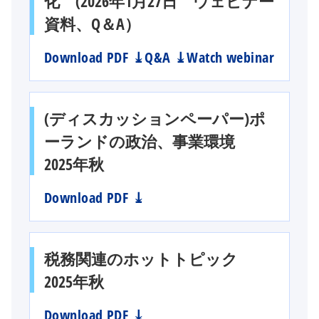
化 (2026年1月27日 ウェビナー
資料、Q＆A）
o
Download PDF ⤓
Q&A ⤓
Watch webinar
p
e
n
(ディスカッションペーパー)ポ
s
ーランドの政治、事業環境
i
n
2025年秋
a
n
Download PDF ⤓
e
w
t
税務関連のホットトピック
a
b
2025年秋
Download PDF ⤓