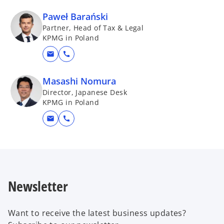
s
t
（2025年5月14日 ウェビナー資
i
a
Paweł Barański
n
b
料）
Partner, Head of Tax & Legal
a
KPMG in Poland
n
Download PDF ⤓
mail
call
e
w
Masashi Nomura
t
Director, Japanese Desk
ポーランドのシェアードサービ
a
KPMG in Poland
b
ス&グローバルビジネスサービ
mail
call
スセンター（2025年5月14日 ウ
ェビナー資料、Q＆A）
Download PDF ⤓
Newsletter
支払条件に関する報告義務 当
Want to receive the latest business updates?