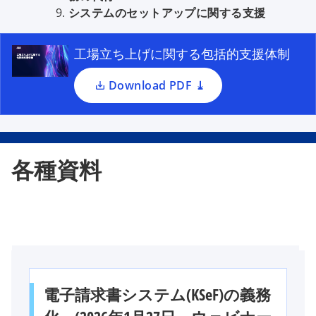
e
システムのセットアップに関する支援
n
s
i
工場立ち上げに関する包括的支援体制
n
a
Download PDF ⤓
n
e
w
t
各種資料
a
b
電子請求書システム(KSeF)の義務