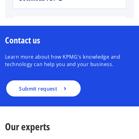
雇用契約とB2B契約（業務委託契
約）の比較 (2025年6月26日 ウ
Contact us
ェビナー資料、Q＆A）
Learn more about how KPMG's knowledge and
o
Download PDF ⤓
Q&A ⤓
Watch webinar
technology can help you and your business.
p
e
n
移民法の改正（2025年6月26日
s
Submit request
ウェビナー資料、Q＆A）
i
n
o
Download PDF ⤓
Q&A ⤓
Watch webinar
a
p
n
Our experts
e
e
n
w
ポーランドの投資優遇措置