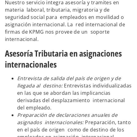
Nuestro servicio integra asesoría y tramites en
n
n
a
a
materia laboral, tributaria, migratoria y de
p
p
e
e
seguridad social para empleados en movilidad o
s
s
t
t
asignación internacional. La red internacional de
a
a
ñ
ñ
firmas de KPMG nos provee de un soporte
a
a
n
n
internacional.
u
u
e
e
v
v
Asesoría Tributaria en asignaciones
a
a
internacionales
Entrevista de salida del país de origen y de
llegada al destino:
Entrevistas individualizadas
en las que se abordan las implicancias
derivadas del desplazamiento internacional
del empleado.
Preparación de declaraciones anuales de
asignados internacionales:
Preparación, tanto
en el país de origen como de destino de los