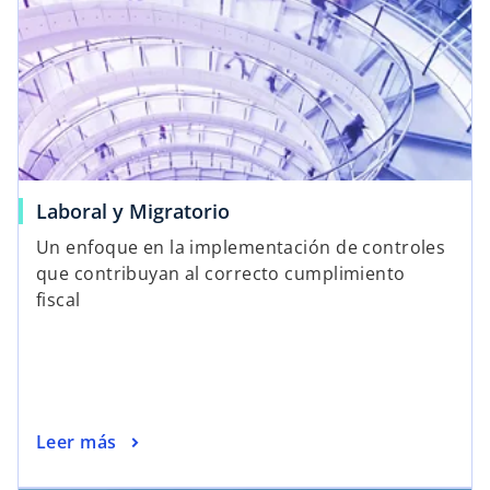
u
n
a
p
e
s
t
a
Laboral y Migratorio
ñ
Un enfoque en la implementación de controles
a
que contribuyan al correcto cumplimiento
n
fiscal
u
e
v
a
Leer más