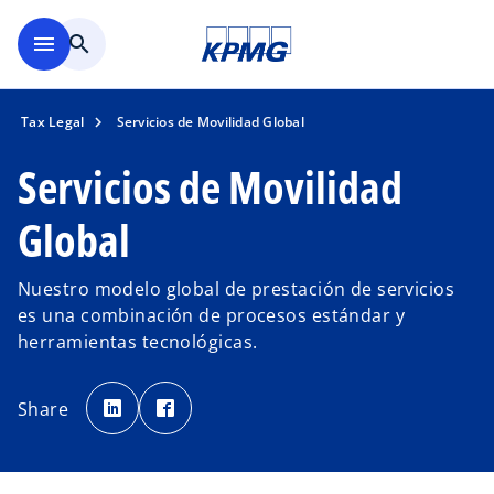
Saltar al contenido principal
menu
search
Tax Legal
Servicios de Movilidad Global
Servicios de Movilidad
Global
Nuestro modelo global de prestación de servicios
es una combinación de procesos estándar y
herramientas tecnológicas.
s
s
e
e
Share
a
a
b
b
r
r
e
e
e
e
n
n
u
u