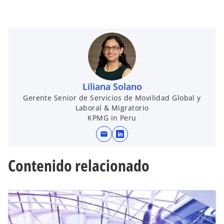
Liliana Solano
Gerente Senior de Servicios de Movilidad Global y
Laboral & Migratorio
KPMG in Peru
mail
s
e
Contenido relacionado
a
b
r
e
e
n