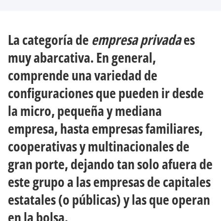
e
e
e
e
n
n
u
u
n
n
a
a
La categoría de
empresa privada
es
p
p
e
e
s
s
muy abarcativa. En general,
t
t
a
a
ñ
ñ
comprende una variedad de
a
a
n
n
u
u
configuraciones que pueden ir desde
e
e
v
v
a
a
la micro, pequeña y mediana
empresa, hasta empresas familiares,
cooperativas y multinacionales de
gran porte, dejando tan solo afuera de
este grupo a las empresas de capitales
estatales (o públicas) y las que operan
en la bolsa.