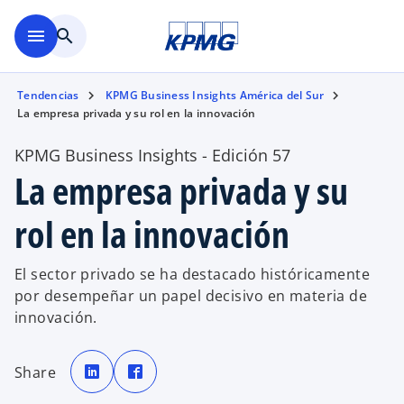
Saltar al contenido principal
menu
search
Tendencias
KPMG Business Insights América del Sur
La empresa privada y su rol en la innovación
KPMG Business Insights - Edición 57
La empresa privada y su
rol en la innovación
El sector privado se ha destacado históricamente
por desempeñar un papel decisivo en materia de
innovación.
s
s
e
e
Share
a
a
b
b
r
r