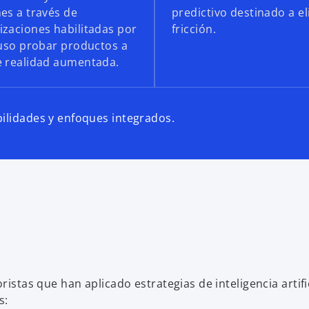
nes a través de
predictivo destinado a el
izaciones habilitadas por
fricción.
cluso probar productos a
e realidad aumentada.
bilidades y enfoques integrados.
ristas que han aplicado estrategias de inteligencia artifi
s: