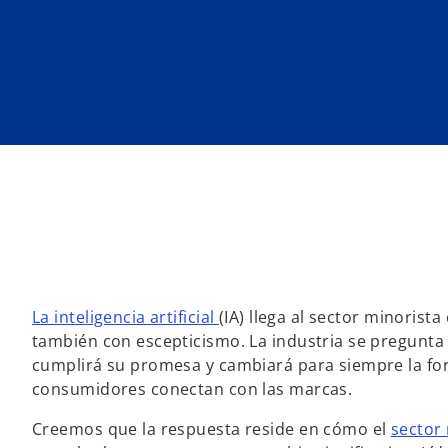
a
a
p
p
e
e
s
s
t
t
a
a
ñ
ñ
a
a
n
n
u
u
e
e
v
v
a
a
La inteligencia artificial
(IA) llega al sector minorist
también con escepticismo. La industria se pregunta 
cumplirá su promesa y cambiará para siempre la fo
consumidores conectan con las marcas.
Creemos que la respuesta reside en cómo el
sector