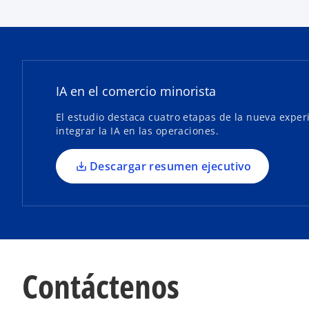
a
b
r
e
e
IA en el comercio minorista
n
u
El estudio destaca cuatro etapas de la nueva experi
n
integrar la IA en las operaciones.
a
p
Descargar resumen ejecutivo
e
s
t
a
ñ
a
Contáctenos
n
u
e