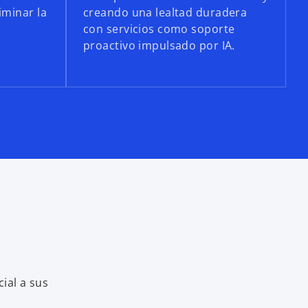
iminar la
creando una lealtad duradera
con servicios como soporte
proactivo impulsado por IA.
cial a sus