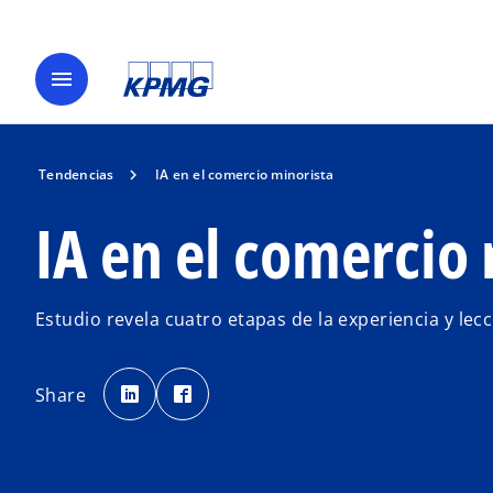
menu
Tendencias
IA en el comercio minorista
IA en el comercio
Estudio revela cuatro etapas de la experiencia y lec
s
s
e
e
Share
a
a
b
b
r
r
e
e
e
e
n
n
u
u
n
n