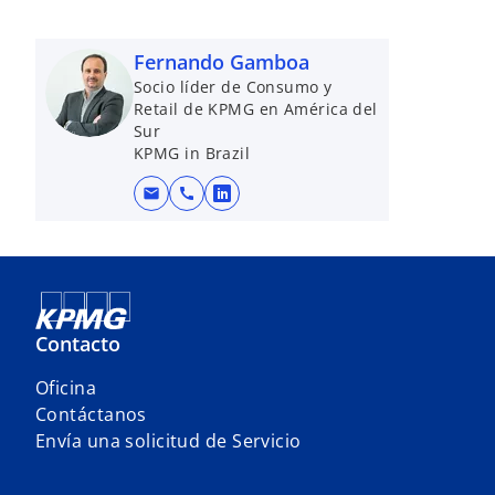
v
a
Fernando Gamboa
Socio líder de Consumo y
Retail de KPMG en América del
Sur
KPMG in Brazil
mail
call
s
e
a
b
r
e
Contacto
e
Oficina
n
Contáctanos
u
Envía una solicitud de Servicio
n
a