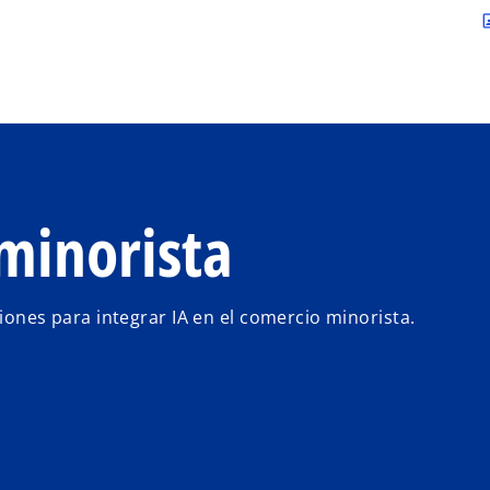
Saltar al contenido principal
contac
 minorista
ciones para integrar IA en el comercio minorista.