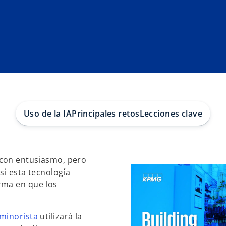
Uso de la IA
Principales retos
Lecciones clave
a con entusiasmo, pero
si esta tecnología
rma en que los
 minorista
utilizará la