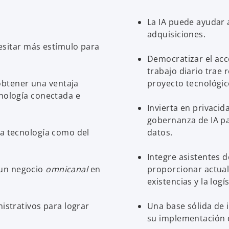
La IA puede ayudar a
adquisiciones.
sitar más estímulo para
Democratizar el acce
trabajo diario trae
btener una ventaja
proyecto tecnológic
cnología conectada e
Invierta en privaci
gobernanza de IA par
la tecnología como del
datos.
Integre asistentes d
 un negocio
omnicanal
en
proporcionar actual
existencias y la logís
nistrativos para lograr
Una base sólida de 
su implementación d