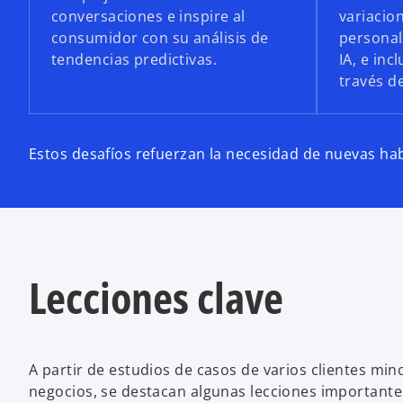
conversaciones e inspire al
variacio
consumidor con su análisis de
personal
tendencias predictivas.
IA, e in
través d
Estos desafíos refuerzan la necesidad de nuevas ha
Lecciones clave
A partir de estudios de casos de varios clientes mino
negocios, se destacan algunas lecciones importante