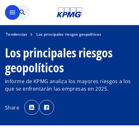
Saltar al contenido principal
menu
search
Tendencias
Los principales riesgos geopolíticos
Los principales riesgos
geopolíticos
Informe de KPMG analiza los mayores riesgos a los
que se enfrentarán las empresas en 2025.
s
s
e
e
Share
a
a
b
b
r
r
e
e
e
e
n
n
u
u
n
n
a
a