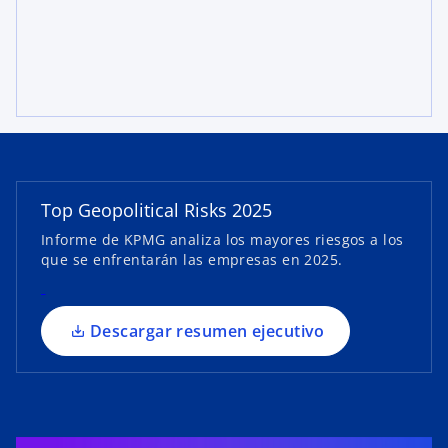
s
e
a
b
r
e
e
Top Geopolitical Risks 2025
n
Informe de KPMG analiza los mayores riesgos a los
u
que se enfrentarán las empresas en 2025.
n
a
p
Descargar resumen ejecutivo
e
s
t
a
ñ