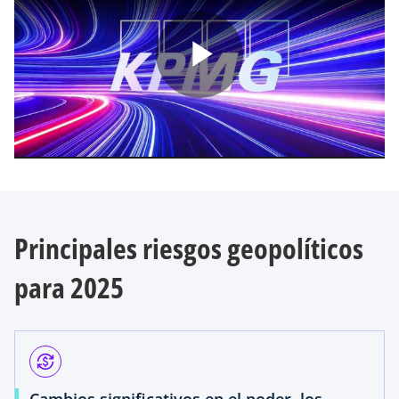
P
l
Principales riesgos geopolíticos
a
para 2025
y
currency_exchange