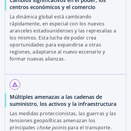
Cambios significativos en el poder, los
centros económicos y el comercio
V
La dinámica global está cambiando
rápidamente, en especial con los nuevos
aranceles estadounidenses y las represalias a
los mismos. Esta lucha de poder crea
i
oportunidades para expandirse a otras
regiones, adaptarse al nuevo escenario y
formar nuevas alianzas.
d
warning_amber
Múltiples amenazas a las cadenas de
e
suministro, los activos y la infraestructura
Las medidas proteccionistas, las guerras y las
tensiones geopolíticas amenazan los
o
principales
choke points
para el transporte.