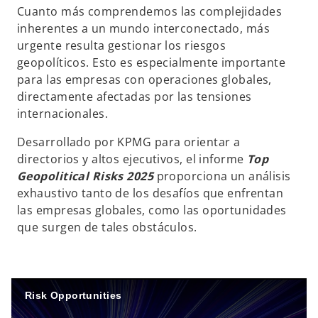
p
p
Cuanto más comprendemos las complejidades
e
e
s
s
inherentes a un mundo interconectado, más
t
t
a
a
urgente resulta gestionar los riesgos
ñ
ñ
a
a
geopolíticos. Esto es especialmente importante
n
n
u
u
para las empresas con operaciones globales,
e
e
v
v
directamente afectadas por las tensiones
a
a
internacionales.
Desarrollado por KPMG para orientar a
directorios y altos ejecutivos, el informe
Top
Geopolitical Risks 2025
proporciona un análisis
exhaustivo tanto de los desafíos que enfrentan
las empresas globales, como las oportunidades
que surgen de tales obstáculos.
Risk Opportunities