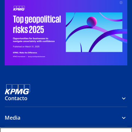
a
n
u
e
v
a
Contacto
Media