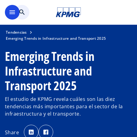
Saltar al contenido principal
menu
search
Tendencias
Emerging Trends in Infrastructure and Transport 2025
Emerging Trends in
Infrastructure and
Transport 2025
El estudio de KPMG revela cuáles son las diez
tendencias más importantes para el sector de la
infraestructura y el transporte.
s
s
e
e
Share
a
a