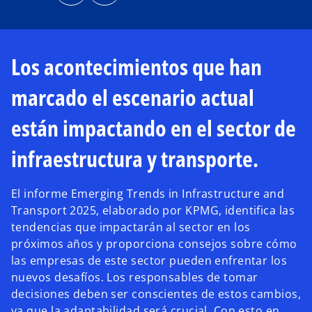
b
b
r
r
e
e
e
e
n
n
u
u
n
n
Los acontecimientos que han
a
a
p
p
e
e
s
s
marcado el escenario actual
t
t
a
a
ñ
ñ
a
a
están impactando en el sector de
n
n
u
u
e
e
infraestructura y transporte.
v
v
a
a
El informe Emerging Trends in Infrastructure and
Transport 2025, elaborado por KPMG, identifica las
tendencias que impactarán al sector en los
próximos años y proporciona consejos sobre cómo
las empresas de este sector pueden enfrentar los
nuevos desafíos. Los responsables de tomar
decisiones deben ser conscientes de estos cambios,
ya que la adaptabilidad será crucial. Con esto en