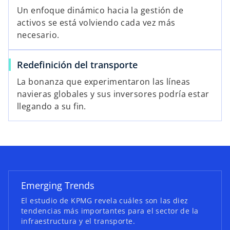
Un enfoque dinámico hacia la gestión de
activos se está volviendo cada vez más
necesario.
Redefinición del transporte
La bonanza que experimentaron las líneas
navieras globales y sus inversores podría estar
s
llegando a su fin.
e
a
b
r
e
e
Emerging Trends
n
u
El estudio de KPMG revela cuáles son las diez
tendencias más importantes para el sector de la
n
infraestructura y el transporte.
a