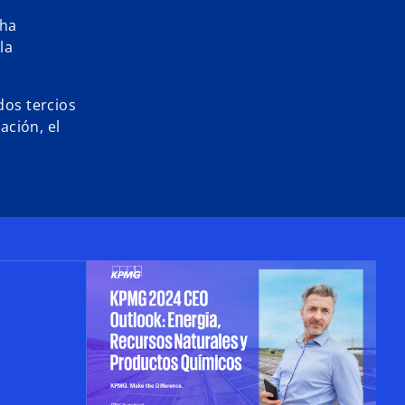
 ha
la
dos tercios
ación, el