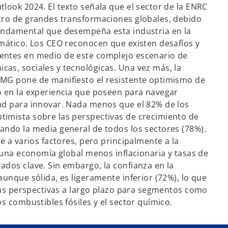
look 2024. El texto señala que el sector de la ENRC
tro de grandes transformaciones globales, debido
fundamental que desempeña esta industria en la
imático. Los CEO reconocen que existen desafíos y
entes en medio de este complejo escenario de
as, sociales y tecnológicas. Una vez más, la
PMG pone de manifiesto el resistente optimismo de
o en la experiencia que poseen para navegar
ad para innovar. Nada menos que el 82% de los
imista sobre las perspectivas de crecimiento de
ando la media general de todos los sectores (78%).
be a varios factores, pero principalmente a la
, una economía global menos inflacionaria y tasas de
ados clave. Sin embargo, la confianza en la
aunque sólida, es ligeramente inferior (72%), lo que
 las perspectivas a largo plazo para segmentos como
os combustibles fósiles y el sector químico.