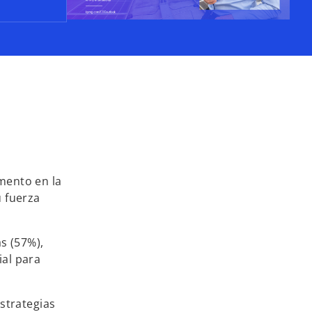
mento en la
u fuerza
s (57%),
ial para
strategias