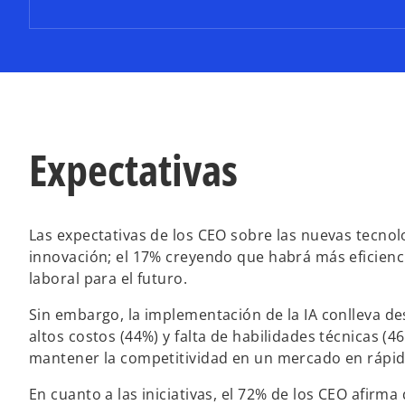
s
t
a
ñ
a
n
u
Expectativas
e
v
a
Las expectativas de los CEO sobre las nuevas tecno
innovación; el 17% creyendo que habrá más eficienc
laboral para el futuro.
Sin embargo, la implementación de la IA conlleva des
altos costos (44%) y falta de habilidades técnicas (4
mantener la competitividad en un mercado en rápid
En cuanto a las iniciativas, el 72% de los CEO afir