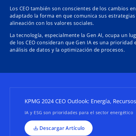
Los CEO también son conscientes de los cambios en
adaptado la forma en que comunica sus estrategias 
alineación con los valores sociales.
La tecnología, especialmente la Gen AI, ocupa un luga
de los CEO consideran que Gen IA es una prioridad e
s
análisis de datos y la optimización de procesos.
e
a
b
r
e
e
n
KPMG 2024 CEO Outlook: Energía, Recursos
u
n
IA y ESG son prioridades para el sector energético
a
p
Descargar Artículo
e