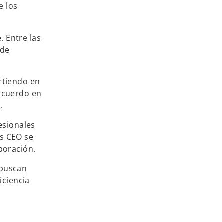
e los
. Entre las
 de
rtiendo en
 acuerdo en
.
esionales
os CEO se
boración.
 buscan
iciencia