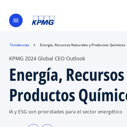
menu
Tendencias
Energía, Recursos Naturales y Productos Químicos
KPMG 2024 Global CEO Outlook
Energía, Recursos
Productos Químic
IA y ESG son prioridades para el sector energético
s
s