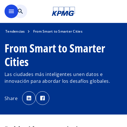
Saltar al contenido principal
menu
search
Tendencias
From Smart to Smarter Cities
From Smart to Smarter
Cities
Las ciudades más inteligentes unen datos e
innovación para abordar los desafíos globales.
s
s
e
e
Share
a
a
b
b
r
r
e
e
e
e
n
n
u
u
n
n
a
a