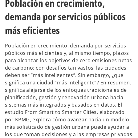
Población en crecimiento,
p
p
e
e
s
s
demanda por servicios públicos
t
t
a
a
ñ
ñ
a
a
más eficientes
n
n
u
u
e
e
v
v
a
a
Población en crecimiento, demanda por servicios
públicos más eficientes y, al mismo tiempo, plazos
para alcanzar los objetivos de cero emisiones netas
de carbono: con desafíos tan vastos, las ciudades
deben ser “más inteligentes”. Sin embargo, ¿qué
significa una ciudad “más inteligente”? En resumen,
significa alejarse de los enfoques tradicionales de
planificación, gestión y renovación urbana hacia
sistemas más integrados y basados en datos. El
estudio From Smart to Smarter Cities, elaborado
por KPMG, explora cómo avanzar hacia un modelo
más sofisticado de gestión urbana puede ayudar a
los que toman decisiones y a las empresas privadas