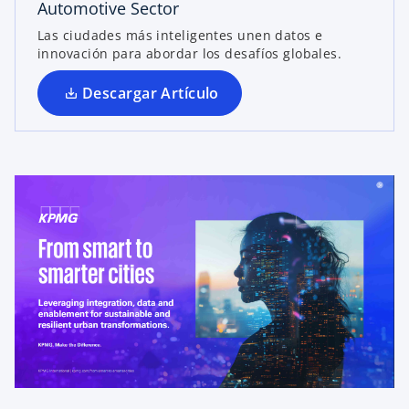
Automotive Sector
u
Las ciudades más inteligentes unen datos e
n
innovación para abordar los desafíos globales.
a
p
Descargar Artículo
e
s
t
a
ñ
a
n
u
e
v
a