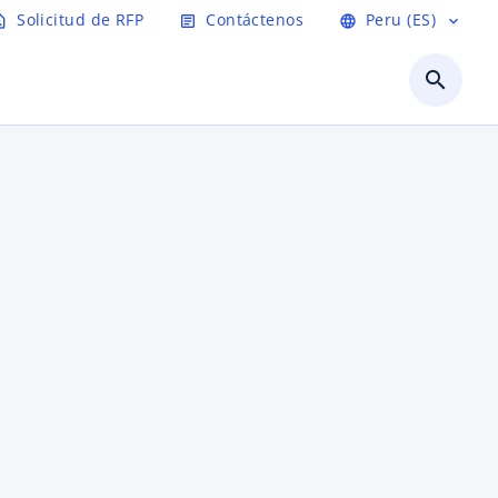
Solicitud de RFP
Contáctenos
Peru (ES)
t_page
article
language
expand_more
search