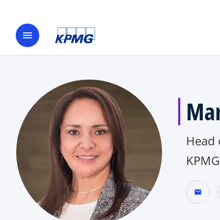
menu
Mar
Head 
KPMG 
mail