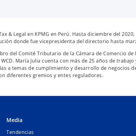
e
a
b
r
e
de Tax & Legal en KPMG en Perú. Hasta diciembre del 2020
e
ución donde fue vicepresidenta del directorio hasta mar
n
ro del Comité Tributario de la Cámara de Comercio de L
u
WCD. María Julia cuenta con más de 25 años de trabajo y
n
onadas a temas de cumplimiento y desarrollo de negocios
a
con diferentes gremios y entes reguladores.
p
e
s
t
a
ñ
a
Media
n
Tendencias
u